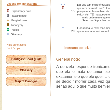
Legend for annotations
Diz que
tam muito é
coitado
que rem de morte non'o tor
Explanatory note
15
porque nom houve bem de 
e diz-m'el: "[E] matades-me
Reading note
mais onde tem el que o
Marginal note
Se el morr'é por lh'eu n
Toponymy
E
assanha-xi-m
'el, mais be
People
20
que a sanha toda é sobre l
Glossary
Hide annotations
-----
Increase text size
Print / copy
General note:
Cantigas: Short guide
A donzela responde ironicame
Glossary
que ela o mata de amor: se
exatamente o que ele quer. E o
se decidir morrer cada vez qu
Map of Cantigas
senão aquilo que muito bem e