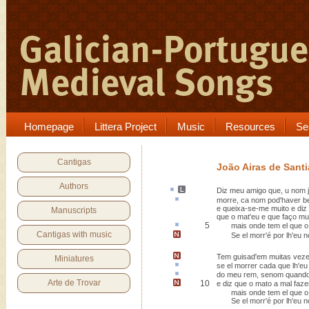
Homepage
Littera Project
Music
Resources
Se
Cantigas
João Airas de Sant
Authors
Diz
meu amigo que,
u nom j
morre,
ca
nom pod'haver b
e queixa-se-me muito e diz 
Manuscripts
que o mat'eu e que faço mu
5
mais onde
tem
el que o
Cantigas with music
Se el morr'é por lh'eu 
Tem guisad'em muitas veze
Miniatures
se el morrer
cada que
lh'eu
do meu
rem
, senom quando
Arte de Trovar
10
e diz que o mato
a mal faze
mais onde tem el que o
Se el morr'é por lh'eu n