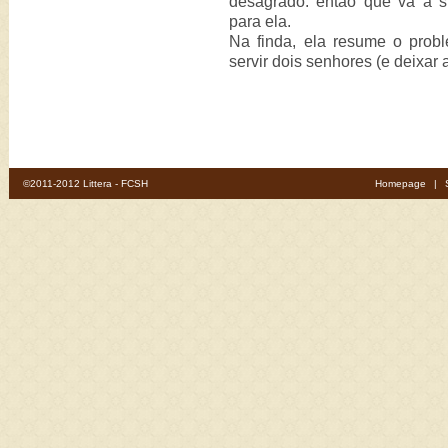
desagrado: então que vá à su
para ela.
Na finda, ela resume o prob
servir dois senhores (e deixar 
©2011-2012 Littera - FCSH
Homepage
|