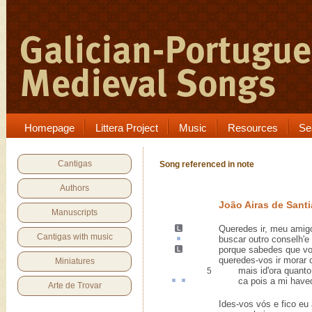
Homepage
Littera Project
Music
Resources
Se
Cantigas
Song referenced in note
Authors
João Airas de Sant
Manuscripts
Queredes ir, meu amigo
Cantigas with music
buscar outro
conselh
'e
porque
sabedes
que vo
queredes-vos ir morar c
Miniatures
mais id'ora quanto q
5
ca
pois
a mi haved
Arte de Trovar
Ides-vos vós e fico eu 