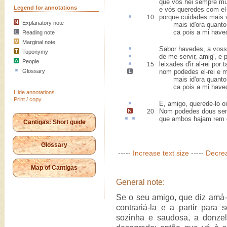
que vos hei sempre mui
Legend for annotations
e vós queredes com el-
porque cuidades mais 
10
Explanatory note
mais id'ora quanto q
ca pois a mi havedes
Reading note
Marginal note
Sabor
havedes, a vosso
Toponymy
de me servir, amig', e
People
leixades
d'ir al-rei por 
15
Glossary
nom podedes
el-rei e 
mais id'ora quanto q
ca pois a mi havedes
Hide annotations
Print / copy
E, amigo, querede-lo
oi
Nom podedes dous sen
20
que ambos hajam
rem
Cantigas: Short guide
Glossary
-----
Increase text size
-----
Decrea
Map of Cantigas
General note:
Se o seu amigo, que diz amá-la
contrariá-la e a partir para 
sozinha e saudosa, a donzel