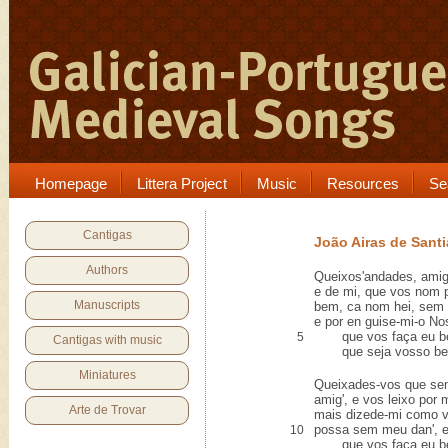
Homepage
Littera Project
Music
Resources
Se
Cantigas
João Airas de Sant
Authors
Queixos'andades, amig
e de mi, que vos nom 
Manuscripts
bem, ca nom hei, sem 
e por en guise-mi-o No
que vos faça eu bem
5
Cantigas with music
que seja vosso bem
Miniatures
Queixades-vos que se
amig', e vos leixo por 
Arte de Trovar
mais dizede-mi como v
possa sem meu dan', e
10
que vos faça eu bem