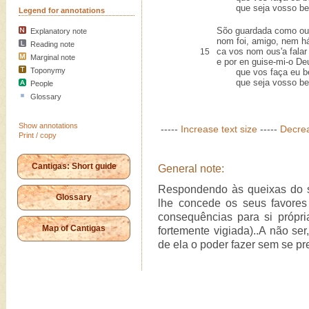
que seja vosso bem
Legend for annotations
Sõo guardada como ou
Explanatory note
nom foi, amigo, nem há
Reading note
ca vos nom ous'a falar
15
Marginal note
e por en guise-mi-o Deu
Toponymy
que vos faça eu bem
que seja vosso bem
People
Glossary
Show annotations
-----
Increase text size
-----
Decrea
Print / copy
Cantigas: Short guide
General note:
Respondendo às queixas do s
Glossary
lhe concede os seus favores
consequências para si própri
Map of Cantigas
fortemente vigiada)..A não se
de ela o poder fazer sem se pre