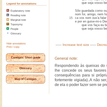
que seja vosso bem
Legend for annotations
Sõo guardada como ou
Explanatory note
nom foi, amigo, nem há
Reading note
ca vos nom ous'a falar
15
Marginal note
e por en guise-mi-o Deu
Toponymy
que vos faça eu bem
que seja vosso bem
People
Glossary
Hide annotations
-----
Increase text size
-----
Decrea
Print / copy
Cantigas: Short guide
General note:
Respondendo às queixas do s
Glossary
lhe concede os seus favores
consequências para si própri
Map of Cantigas
fortemente vigiada)..A não se
de ela o poder fazer sem se pre