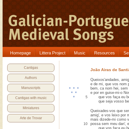
Homepage
Littera Project
Music
Resources
Se
Cantigas
João Airas de Sant
Authors
Queixos'andades, amig
e de mi, que vos nom 
Manuscripts
bem,
ca
nom hei, sem
e
por en
guise-mi-o
Nos
que vos faça eu 
5
Cantigas with music
que seja vosso bem
Miniatures
Queixades-vos que se
amig', e vos leixo por 
Arte de Trovar
mais dizede-mi como v
possa sem meu dan', e
10
que vos faça eu bem