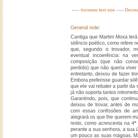
-----
Increase text size
-----
Decrea
General note:
Cantiga que Martim Moxa terá 
silêncio poético, como refere no
que, segundo o trovador, m
eventual incoerência: na v
composição (que não conseg
perdido) que não queria vive
entretanto, deixou de fazer tro
Embora preferisse guardar silê
que ele vai rebater a partir da
já não suporta tantos intrometi
Garantindo, pois, que contin
deixou de trovar, antes de m
com essas confissões de am
alegrará os que lhe querem ma
resto, como acrescenta na 4ª 
perante a sua senhora, a sua
um pouco as suas mágoas. Ma