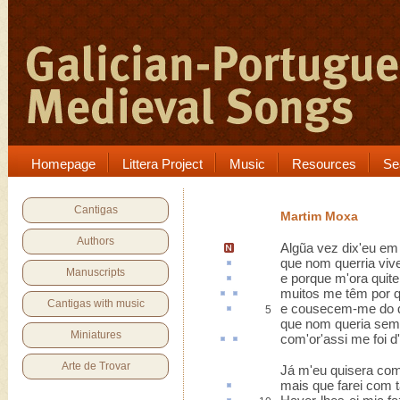
Homepage
Littera Project
Music
Resources
Se
Cantigas
Martim Moxa
Authors
Algũa vez dix'eu em
que nom
querria
viv
Manuscripts
e porque m'ora
quite
muitos me
têm
por
q
Cantigas with music
e
cousecem-me
do q
5
que nom queria sem 
Miniatures
com'or'assi me
foi
d
Arte de Trovar
Já m'eu quisera com
mais que farei com 