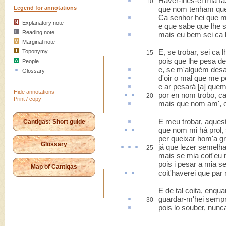
Haver-lhes-ei mia
fa
10
Legend for annotations
que nom tenham que
Ca
senhor hei que 
Explanatory note
e que sabe que lhe 
Reading note
mais eu bem sei
ca
Marginal note
E, se trobar, sei ca 
Toponymy
15
pois que lhe pesa de
People
e, se m'alguém des
Glossary
d'
oir
o mal que me p
e
ar
pesará [a] que
Hide annotations
por en
nom trobo, c
20
Print / copy
mais que nom am',
E meu trobar,
aques
Cantigas: Short guide
que
nom mi há prol
,
per queixar hom'a g
Glossary
já que
lezer
semelh
25
mais se mia coit'eu 
pois i pesar a mia se
Map of Cantigas
coit'
haverei que
par
E de tal coita, enqua
guardar-m'hei sempr
30
pois lo souber, nun