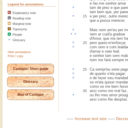
e faz-me senhor amar
Legend for annotations
tam de
prez
e que par
tam bem que, per pare
Explanatory note
e per prez,
outre
mere
15
Reading note
que a possa merecer.
Marginal note
Toponymy
Mais nom am'eu per 
nem
ar
cuid'a
gradoar
People
d'Amor, que me tem fo
Glossary
pero
quero-m'esforçar,
20
com
sem
e com lealda
d'amar e seer leal;
Hide annotations
e senhor tam sem mal
Print / copy
nom me fará sempre m
Cantigas: Short guide
Ca sempr'eu serei
pag
25
de quanto s'ela
pagar
;
e de
fazer seu mandad
Glossary
se m'ela quiser mandar
como se me bem feze
assi como me mal faz,
30
Map of Cantigas
ou lho meu amor
prou
assi como lhe despraz
-----
Increase text size
-----
Decrea