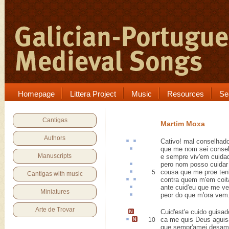
Homepage
Littera Project
Music
Resources
Se
Cantigas
Martim Moxa
Authors
Cativo
!
mal conselhad
que me nom sei
consel
Manuscripts
e sempre viv'em cuida
pero
nom posso cuidar
cousa que me
proe
ten
5
Cantigas with music
contra
quem m'em
coit
ante cuid'eu que me
ve
Miniatures
peor
do que m'ora vem
Arte de Trovar
Cuid'est'e cuido guisad
ca
me quis Deus
aguis
10
que sempr'amei desam