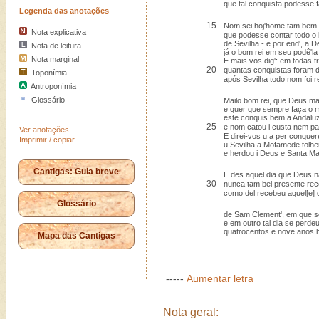
que tal conquista podesse f
Legenda das anotações
15
Nom sei hoj'home tam bem
Nota explicativa
que podesse contar todo o
de Sevilha - e por end', a 
Nota de leitura
já o bom rei em seu podê'la
Nota marginal
E mais vos dig': em todas tr
20
quantas conquistas foram do
Toponímia
após Sevilha todo nom foi 
Antroponímia
Glossário
Mailo bom rei, que Deus ma
e quer que sempre faça o m
este conquis bem a Andaluz
25
e nom catou i custa nem pa
Ver anotações
E direi-vos u a per conquer
Imprimir / copiar
u Sevilha a Mofamede tolhe
e herdou i Deus e Santa Ma
Cantigas: Guia breve
E des aquel dia que Deus 
30
nunca tam bel presente re
como del recebeu aquel[e] 
Glossário
de Sam Clement', em que s
e em outro tal dia se perdeu
quatrocentos e nove anos h
Mapa das Cantigas
-----
Aumentar letra
Nota geral: