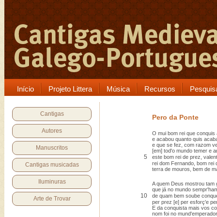
Início
Projeto Littera
Música
Recursos
Pesquis
Cantigas
Pero da Ponte
Autores
O mui bom rei que conquis a
e acabou quanto quis acab
e que se fez, com razom ve
Manuscritos
[em] tod'o mundo temer e a
5
este bom rei de prez, valent'
rei dom Fernando, bom rei 
Cantigas musicadas
terra de mouros, bem de ma
Iluminuras
A quem Deus mostrou tam 
que já no mundo sempr'ham
10
de quam bem soube conque
Arte de Trovar
per prez [e] per esforç'e per
E da conquista mais vos co
nom foi no mund'emperador