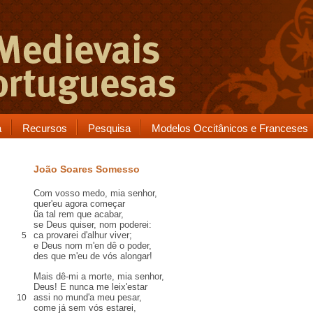
a
Recursos
Pesquisa
Modelos Occitânicos e Franceses
João Soares Somesso
Com vosso medo, mia senhor,
quer'eu agora começar
ũa tal rem que acabar,
se Deus quiser, nom poderei:
ca provarei d'alhur viver;
5
e Deus nom m'en dê o poder,
des que m'eu de vós alongar!
Mais dê-mi a morte, mia senhor,
Deus! E nunca me leix'estar
assi no mund'a meu pesar,
10
come já sem vós estarei,