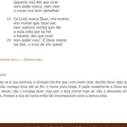
(aquesto sei) des que viver
nom poder vosco, nem veer
o vosso mui bom semelhar!
Ca [vos] nunca Deus, mia senhor,
15
eno mundo quis fazer par;
nem outrossi non'[o] quis dar
a esta coita que eu hei
e haverei, des que viver
nom poder vosc'. E Deus morrer
20
me leix', u m'eu de vós quitar!
mentar letra
-----
Diminuir letra
eral:
ndo-se à sua senhora, o trovador diz-lhe que, com medo dela, decidiu fazer algo q
 não consiga levar até ao fim: ir morar para longe. E pede exatamente a Deus qu
 afaste, não o consiga fazer, mas que o faça morrer logo ali, não o deixando viv
a. Porque a sua dor seria então tão incomparável como a beleza dela.