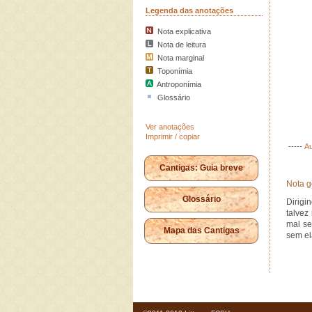
Legenda das anotações
Nota explicativa
Nota de leitura
Nota marginal
Toponímia
Antroponímia
Glossário
Ver anotações
Imprimir / copiar
-----
Au
Cantigas: Guia breve
Nota g
Glossário
Dirigi
talvez
mal se
Mapa das Cantigas
sem el