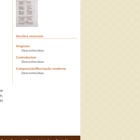
Versões musicais
Originais
Desconhecidas
Contrafactum
Desconhecidas
Composição/Recriação moderna
Desconhecidas
ue
e,
er