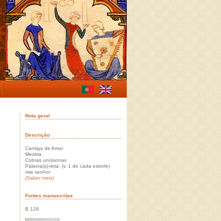
Nota geral
Descrição
Cantiga de Amor
Mestria
Cobras uníssonas
Palavra(s)-rima: (v. 1 de cada estrofe)
mia senhor
(Saber mais)
Fontes manuscritas
B 126