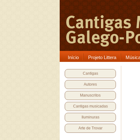
Início
Projeto Littera
Músic
Cantigas
Autores
Manuscritos
Cantigas musicadas
Iluminuras
Arte de Trovar