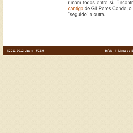
rimam todos entre si. Enco
cantiga
de Gil Peres Conde, o 
"seguido" a outra.
©2011-2012 Littera - FCSH
Início
|
Mapa do S