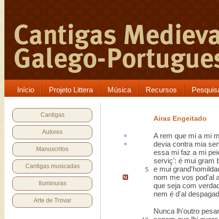
Início
Projeto Littera
Música
Recursos
Pesquis
Cantigas
Airas Engeitado
Autores
A
rem
que mi a mi m
devia
contra
mia sen
Manuscritos
essa mi faz a mi pei
serviç': é mui gram
Cantigas musicadas
e mui grand'homilda
5
nom me vos pod'al 
Iluminuras
que seja com verda
nem é d'al despagad
Arte de Trovar
Nunca lh'outro pesar