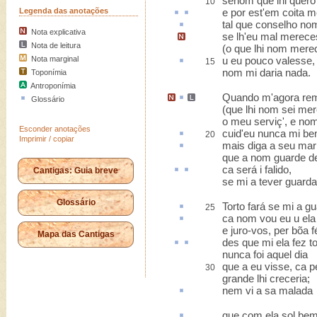
senom que lhi quer
10
Legenda das anotações
e por
est
'em
coita
me
tal que
conselho
nom
Nota explicativa
se lh'eu mal merece
Nota de leitura
(o que lhi nom merec
Nota marginal
u eu pouco valesse,
15
nom mi daria nada
.
Toponímia
Antroponímia
Quando m'agora
re
Glossário
(que lhi nom sei me
o meu serviç', e nom
Esconder anotações
cuid'
eu nunca mi be
20
Imprimir / copiar
mais
diga a seu mar
que a nom guarde de
ca
será i
falido
,
Cantigas: Guia breve
se mi a tever guarda
Glossário
Torto fará
se mi a gu
25
ca nom vou eu
u
ela
e juro-vos, per bõa f
Mapa das Cantigas
des
que mi ela fez
t
nunca foi aquel dia
que a eu visse, ca p
30
grande lhi creceria;
nem vi a sa
malada
que com ela
sol
bem