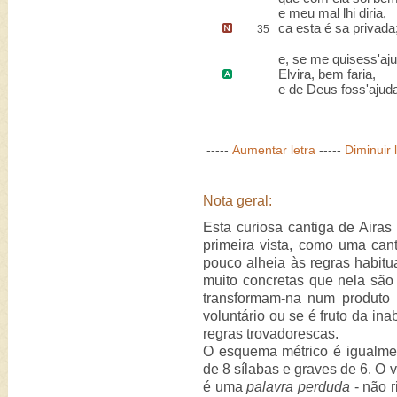
e meu mal lhi diria,
ca esta é sa privada
35
e, se me quisess'aj
Elvira
, bem faria,
e de Deus foss'ajud
-----
Aumentar letra
-----
Diminuir 
Nota geral:
Esta curiosa cantiga de Airas
primeira vista, como uma ca
pouco alheia às regras habitua
muito concretas que nela são
transformam-na num produto 
voluntário ou se é fruto da ina
regras trovadorescas.
O esquema métrico é igualmen
de 8 sílabas e graves de 6. O v
é uma
palavra perduda
- não 