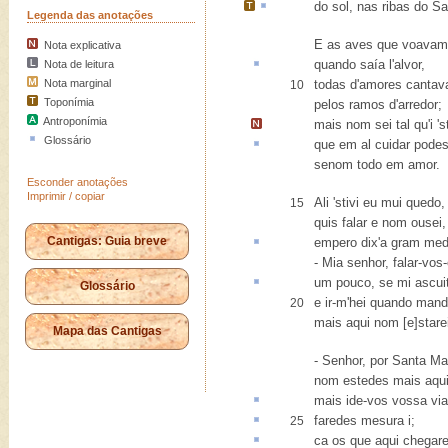
do sol, nas
ribas
do
Sa
Legenda das anotações
E as aves que voavam
Nota explicativa
quando saía l'
alvor
,
Nota de leitura
Nota marginal
todas d'amores canta
10
Toponímia
pelos ramos d'arredor;
Antroponímia
mais nom sei tal qu'i '
Glossário
que em
al
cuidar pode
senom todo em amor.
Esconder anotações
Imprimir / copiar
Ali 'stivi eu mui quedo,
15
quis falar e nom ousei,
Cantigas: Guia breve
empero
dix'a gram med
- Mia senhor, falar-vos-
um pouco, se mi
ascui
Glossário
e ir-m'hei quando mand
20
mais aqui nom [e]stare
Mapa das Cantigas
- Senhor, por Santa Ma
nom estedes mais aqui
mais
ide-vos vossa via
faredes
mesura
i;
25
ca
os que aqui chegar