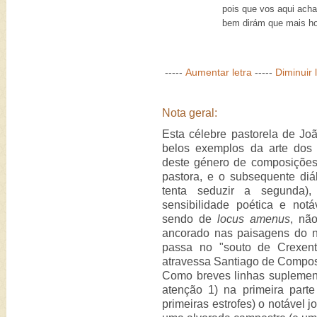
pois que vos aqui ach
bem dirám que mais ho
-----
Aumentar letra
-----
Diminuir 
Nota geral:
Esta célebre pastorela de Jo
belos exemplos da arte dos 
deste género de composições
pastora, e o subsequente di
tenta seduzir a segunda),
sensibilidade poética e not
sendo de
locus amenus
, nã
ancorado nas paisagens do n
passa no "souto de Crexent
atravessa Santiago de Compos
Como breves linhas suplementa
atenção 1) na primeira part
primeiras estrofes) o notável 