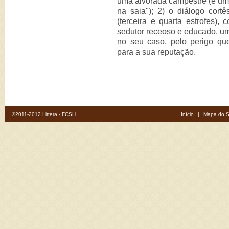
uma alvorada campestre (e um p
na saia"); 2) o diálogo cor
(terceira e quarta estrofes)
sedutor receoso e educado, um
no seu caso, pelo perigo que 
para a sua reputação.
©2011-2012 Littera - FCSH
Início
|
Mapa do S