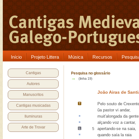
Início
Projeto Littera
Música
Recursos
Pesquis
Cantigas
Pesquisa no glossário
→
(linha 19)
Autores
João Airas de Sant
Manuscritos
Pelo souto de
Crexent
Cantigas musicadas
ũa pastor vi andar,
muit'
alongada
da gente
Iluminuras
alçando
voz a cantar,
Arte de Trovar
apertando-se
na saia,
5
quando saía la
raia