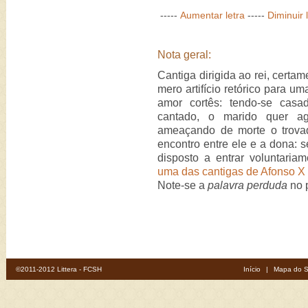
-----
Aumentar letra
-----
Diminuir 
Nota geral:
Cantiga dirigida ao rei, certa
mero artifício retórico para u
amor cortês: tendo-se casa
cantado, o marido quer ag
ameaçando de morte o trovad
encontro entre ele e a dona: s
disposto a entrar voluntaria
uma das cantigas de Afonso X
Note-se a
palavra perduda
no p
©2011-2012 Littera - FCSH
Início
|
Mapa do S