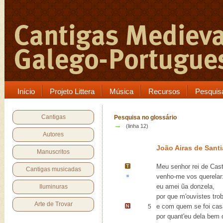
Início
Projeto Littera
Música
Recursos
Pesquis
Cantigas
Pesquisa no glossário
→
(linha 12)
Autores
João Airas de Sant
Manuscritos
Meu senhor rei de
Cast
Cantigas musicadas
venho-me vos
querelar
eu amei ũa donzela,
Iluminuras
por que m'ouvistes trob
Arte de Trovar
e com quem se foi cas
5
por quant'eu dela bem d