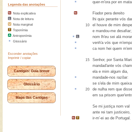
quer-m'ora
por en
matar
Legenda das anotações
Fiador pera dereito
Nota explicativa
lhi quix perante vós dar
Nota de leitura
Nota marginal
el houve de mim despe
10
Toponímia
e mandou-me desafiar;
Antroponímia
nom lh'eu sei
alá
morar
Glossário
venh'a vós que m'
empa
ca
nom hei quem m'emp
Esconder anotações
Imprimir / copiar
Senhor, por Santa Mari
15
mandad'ante vós cham
Cantigas: Guia breve
ela e mim algum dia,
mandade-nos
razõar
:
se s'ela de mim queixa
Glossário
de
nulha rem
que disse
20
em sa prisom quer'entr
Mapa das Cantigas
Se mi justiça nom val
ante rei tam justiceiro,
ir-m'-ei
ao de
Portugal
.