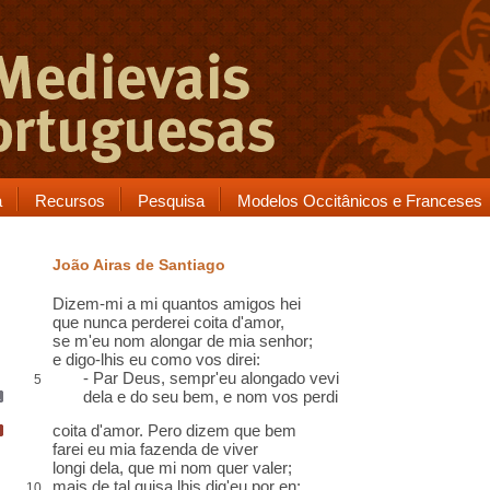
a
Recursos
Pesquisa
Modelos Occitânicos e Franceses
João Airas de Santiago
Dizem-mi a mi quantos amigos hei
que nunca perderei
coita
d'amor,
se m'eu nom
alongar
de mia senhor;
e digo-lhis eu como vos direi:
- Par Deus, sempr'eu alongado vevi
5
dela e do seu bem, e
nom vos
perdi
coita d'amor.
Pero
dizem
que bem
farei eu mia fazenda
de viver
longi dela, que mi nom quer valer;
mais de tal
guisa
lhis dig'eu
por en
:
10