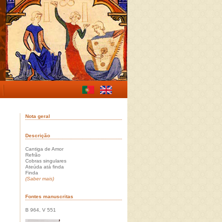
Nota geral
Descrição
Cantiga de Amor
Refrão
Cobras singulares
Ateúda atá finda
Finda
(Saber mais)
Fontes manuscritas
B 964, V 551