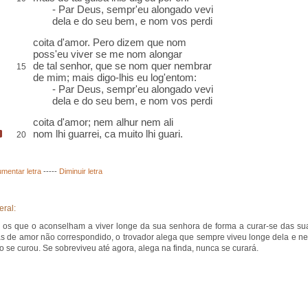
- Par Deus, sempr'eu alongado vevi
dela e do seu bem, e nom vos perdi
coita d'amor. Pero dizem que nom
poss'eu viver se me nom alongar
de tal senhor, que se nom quer
nembrar
15
de mim; mais digo-lhis eu log'entom:
- Par Deus, sempr'eu alongado vevi
dela e do seu bem, e nom vos perdi
coita d'amor; nem
alhur
nem ali
nom lhi
guarrei
,
ca muito lhi guari
.
20
mentar letra
-----
Diminuir letra
eral:
 os que o aconselham a viver longe da sua senhora de forma a curar-se das su
 de amor não correspondido, o trovador alega que sempre viveu longe dela e n
so se curou. Se sobreviveu até agora, alega na finda, nunca se curará.