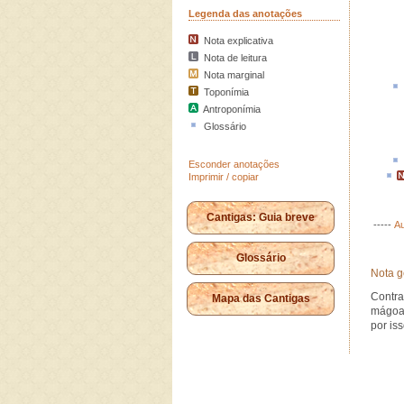
Legenda das anotações
Nota explicativa
Nota de leitura
Nota marginal
Toponímia
Antroponímia
Glossário
Esconder anotações
Imprimir / copiar
Cantigas: Guia breve
-----
Au
Glossário
Nota g
Contra
Mapa das Cantigas
mágoas
por is