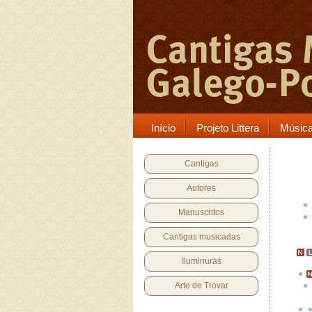
Início
Projeto Littera
Músic
Cantigas
Autores
Manuscritos
Cantigas musicadas
Iluminuras
Arte de Trovar