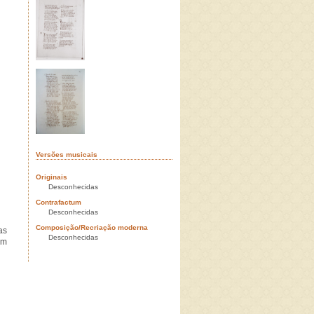
Versões musicais
Originais
Desconhecidas
Contrafactum
Desconhecidas
Composição/Recriação moderna
as
Desconhecidas
em