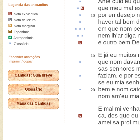
Ante
cuid'eu qu
Legenda das anotações
que meu mal
e
por en
desejo 
Nota explicativa
10
Nota de leitura
haver tal bem d
Nota marginal
em que nom
pe
Toponímia
nem lh'
ar
diga
Antroponímia
e outro bem D
Glossário
E já eu muitos
15
Esconder anotações
que nom dava
Imprimir / copiar
sas senhores ma
faziam, e por
e
Cantigas: Guia breve
se eu mia senh
bem e nom
cat
Glossário
20
nom am'eu mia 
Mapa das Cantigas
E mal mi venha 
ca,
des que eu
amei sa prol mu