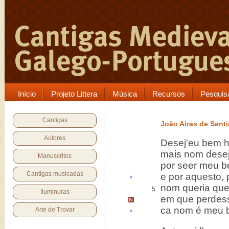
Início
Projeto Littera
Música
Recursos
Pesquis
Cantigas
João Airas de Sant
Autores
Desej'eu bem h
mais nom desej
Manuscritos
por seer meu b
Cantigas musicadas
e por
aquesto
,
nom queria que
5
Iluminuras
em que perdess
ca
nom é meu b
Arte de Trovar