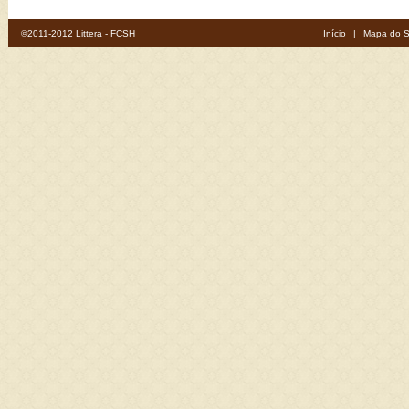
©2011-2012 Littera - FCSH
Início
|
Mapa do S