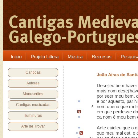
Início
Projeto Littera
Música
Recursos
Pesquis
Cantigas
João Airas de Sant
Autores
Desej'eu bem haver 
mais nom desej'have
Manuscritos
por seer meu bem, q
e por
aquesto
, par 
Cantigas musicadas
nom queria que mi 
5
em que perdesse do
Iluminuras
ca
nom é meu bem o 
Arte de Trovar
Ante
cuid'eu que o q
que meu mal
est
, e