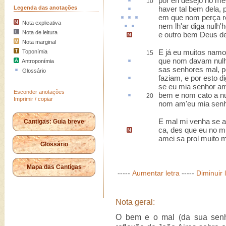
por en
desejo no m
10
Legenda das anotações
haver tal bem dela,
em que nom
perça
Nota explicativa
nem lh'
ar
diga
nulh'
Nota de leitura
e outro bem Deus d
Nota marginal
E já eu muitos namo
Toponímia
15
que nom davam
nul
Antroponímia
sas senhores mal, po
Glossário
faziam, e por
esto
di
se eu mia senhor a
Esconder anotações
bem e nom
cato
a nu
20
Imprimir / copiar
nom am'eu mia senh
E mal mi venha se at
Cantigas: Guia breve
ca,
des que eu no m
amei sa prol muito 
Glossário
Mapa das Cantigas
-----
Aumentar letra
-----
Diminuir 
Nota geral:
O bem e o mal (da sua senh