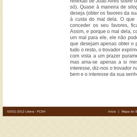
reflexão de João Aires sobre 
só). Quase à maneira de silo
deseja (obter os favores da s
à custa do mal dela. O que a
conceder os seu favores, fi
Assim, e porque o mal dela, c
um mal para ele, ele não pod
que desejam apenas obter o pr
tudo o resto, o trovador expr
com vista a um prazer puram
mas ama-se apenas a si mes
interesse, diz-nos o trovador 
bem e o interesse da sua senho
©2011-2012 Littera - FCSH
Início
|
Mapa do S