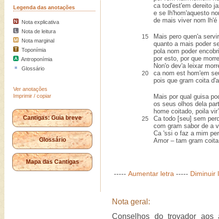
ca tod'est'em dereito ja
Legenda das anotações
e se lh'hom'aquesto no
de mais viver nom lh'é
Nota explicativa
Nota de leitura
Mais pero quen'a servi
15
Nota marginal
quanto a mais poder ser
Toponímia
pola nom poder encobri
por esto, por que morre
Antroponímia
Non'o dev'a leixar morre
Glossário
ca nom est hom'em seu
20
pois que gram coita d'
Ver anotações
Imprimir / copiar
Mais por qual guisa po
os seus olhos dela part
home coitado, poila vir
Cantigas: Guia breve
Ca todo [seu] sem per
25
com gram sabor de a v
Ca 'ssi o faz a mim pe
Glossário
Amor – tam gram coita
Mapa das Cantigas
-----
Aumentar letra
-----
Diminuir 
Nota geral:
Conselhos do trovador aos 