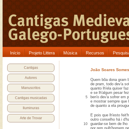
Início
Projeto Littera
Música
Recursos
Pesquis
Cantigas
João Soares Some
Autores
Quem bõa dona gram b
de pram, todo dev'a sof
Manuscritos
quanto lh'ela quiser faz
e se lh'algum pesar fez
ben'o dev'a sofrer em 
5
Cantigas musicadas
e mostrar sempre que 
de quanto a ela prougu
Iluminuras
E pois que lh'esto feit'
Arte de Trovar
outro conselho há i d'h
guardar-se bem de lho
10
por rem nulh'homem n