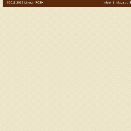
©2011-2012 Littera - FCSH
Início
|
Mapa do S