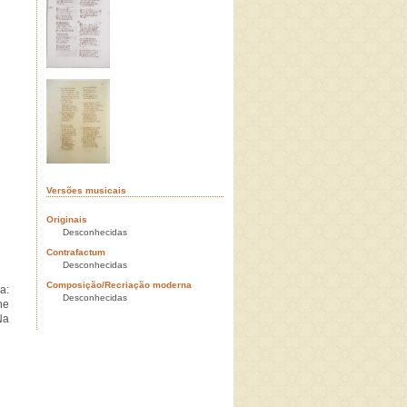
Versões musicais
Originais
Desconhecidas
Contrafactum
Desconhecidas
Composição/Recriação moderna
a:
Desconhecidas
he
Na