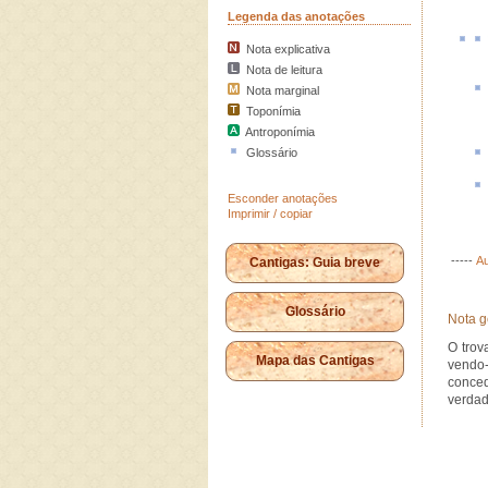
Legenda das anotações
Nota explicativa
Nota de leitura
Nota marginal
Toponímia
Antroponímia
Glossário
Esconder anotações
Imprimir / copiar
-----
Au
Cantigas: Guia breve
Glossário
Nota g
O trov
Mapa das Cantigas
vendo-
conced
verdad