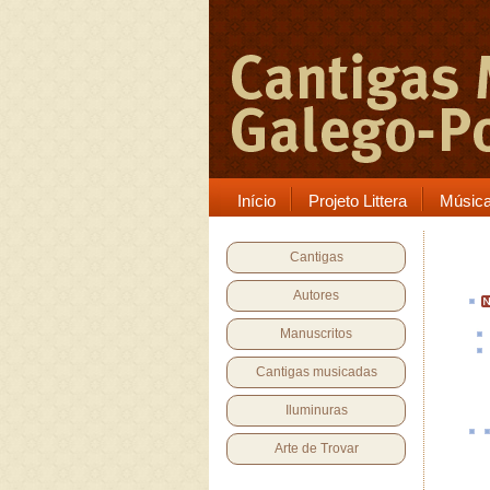
Início
Projeto Littera
Músic
Cantigas
Autores
Manuscritos
Cantigas musicadas
Iluminuras
Arte de Trovar