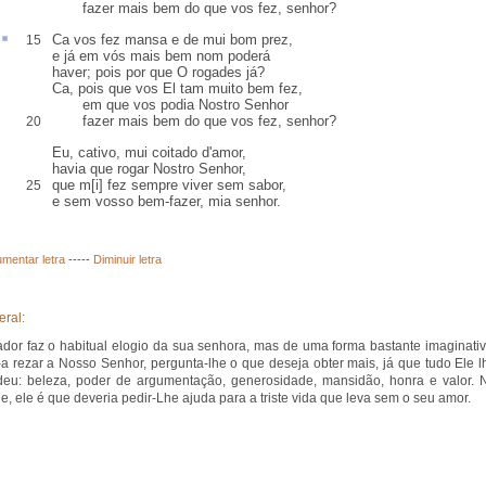
fazer mais bem do que vos fez, senhor?
Ca
vos fez
mansa
e de mui bom
prez
,
15
e já em vós mais bem nom poderá
haver; pois por que O rogades já?
Ca, pois que vos El
tam muito
bem fez,
em que vos podia Nostro Senhor
fazer mais bem do que vos fez, senhor?
20
Eu,
cativo
, mui coitado d'amor,
havia que rogar Nostro Senhor,
que m[i] fez sempre viver sem
sabor
,
25
e sem vosso bem-fazer, mia senhor.
mentar letra
-----
Diminuir letra
eral:
ador faz o habitual elogio da sua senhora, mas de uma forma bastante imaginativ
a rezar a Nosso Senhor, pergunta-lhe o que deseja obter mais, já que tudo Ele l
eu: beleza, poder de argumentação, generosidade, mansidão, honra e valor. 
e, ele é que deveria pedir-Lhe ajuda para a triste vida que leva sem o seu amor.