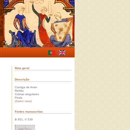
Nota geral
Descrição
Cantiga de Amor
Refrão
Cobras singulares
Finda
(Saber mais)
Fontes manuscritas
B 951, V 539