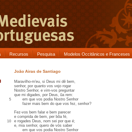
a
Recursos
Pesquisa
Modelos Occitânicos e Franceses
João Airas de Santiago
Maravilho
-m'eu, s
i Deus mi dê bem
,
senhor, por quanto vos vejo rogar
Nostro Senhor, e vim-vos
preguntar
que mi digades, por Deus, ũa
rem
:
em que vos podia Nostro Senhor
5
fazer mais bem do que vos fez, senhor?
Fez-vos bem falar e bem parecer
e
comprida
de bem,
per bõa fé
,
e rogades Deus, nom sei por que é;
10
e, mia senhor, quero de vós saber
em que vos podia Nostro Senhor