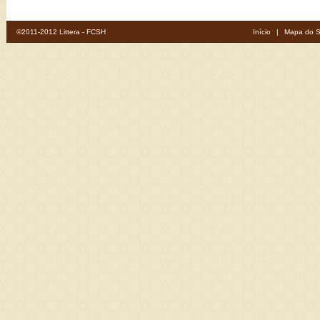
©2011-2012 Littera - FCSH
Início
|
Mapa do S