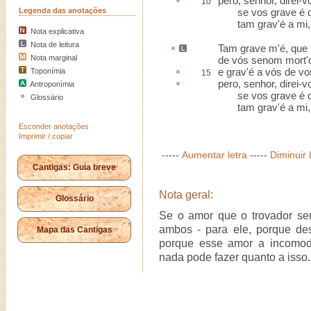
pero, senhor, direi-
10
Legenda das anotações
se vos grave é de
tam grav'é a mi, m
Nota explicativa
Nota de leitura
Tam
grave m'é, qu
Nota marginal
de vós senom mort'
e grav'é a vós de vo
Toponímia
15
pero, senhor, direi-
Antroponímia
se vos grave é de
Glossário
tam grav'é a mi, m
Esconder anotações
Imprimir / copiar
-----
Aumentar letra
-----
Diminuir 
Cantigas: Guia breve
Nota geral:
Glossário
Se o amor que o trovador se
ambos - para ele, porque des
Mapa das Cantigas
porque esse amor a incomod
nada pode fazer quanto a isso.