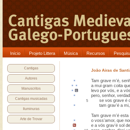
Início
Projeto Littera
Música
Recursos
Pesquis
Cantigas
João Airas de Sant
Autores
Tam
grave
m'é, senh
a mui gram
coita
qu
Manuscritos
levo
por vós, e a vós
pero
, senhor, verdad
Cantigas musicadas
se vos grave é de
5
tam grav'é a mi, 
Iluminuras
Tam grave m'é esta
Arte de Trovar
o voss'amor, que no
e a vós grav'é sol de