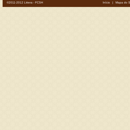
©2011-2012 Littera - FCSH
Início
|
Mapa do S