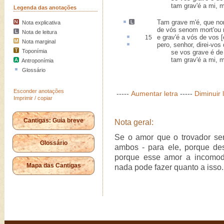
tam grav'é a mi, mai
Legenda das anotações
Tam
grave m'é, que n
Nota explicativa
de vós senom mort'ou 
Nota de leitura
e grav'é a vós de vos 
15
Nota marginal
pero, senhor, direi-vos
Toponímia
se vos grave é de v
tam grav'é a mi, mai
Antroponímia
Glossário
Esconder anotações
-----
Aumentar letra
-----
Diminuir 
Imprimir / copiar
Cantigas: Guia breve
Nota geral:
Se o amor que o trovador se
Glossário
ambos - para ele, porque des
porque esse amor a incomod
Mapa das Cantigas
nada pode fazer quanto a isso.