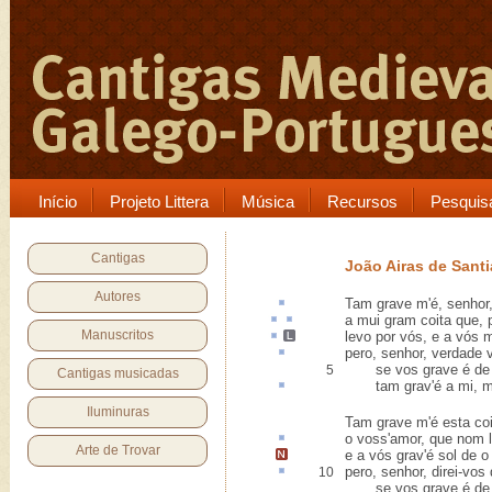
Início
Projeto Littera
Música
Recursos
Pesquis
Cantigas
João Airas de Sant
Autores
Tam
grave
m'é, senhor,
a mui gram
coita
que,
Manuscritos
levo
por vós, e a vós m
pero
, senhor, verdade v
se vos grave é de v
5
Cantigas musicadas
tam grav'é a mi, ma
Iluminuras
Tam grave m'é esta co
o voss'amor, que nom l
Arte de Trovar
e a vós grav'é sol de o 
pero, senhor, direi-vo
10
se vos grave é de v