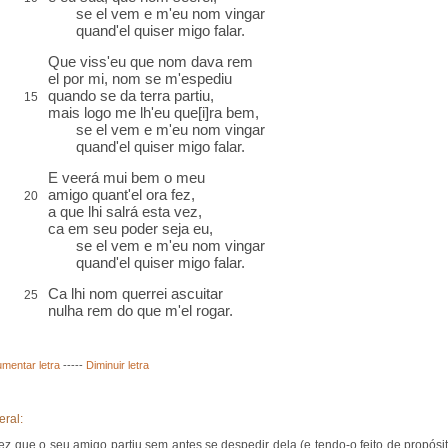
se el vem e m'eu nom vingar
quand'el quiser migo falar.
Que viss'eu que nom dava rem
el por mi, nom se m'espediu
quando se da terra partiu,
15
mais logo me lh'eu que[i]ra bem,
se el vem e m'eu nom vingar
quand'el quiser migo falar.
E veerá mui bem o meu
amigo quant'el ora fez,
20
a que lhi salrá esta vez,
ca em seu poder seja eu,
se el vem e m'eu nom vingar
quand'el quiser migo falar.
Ca lhi nom querrei ascuitar
25
nulha rem do que m'el rogar.
mentar letra
-----
Diminuir letra
eral:
z que o seu amigo partiu sem antes se despedir dela (e tendo-o feito de propósit