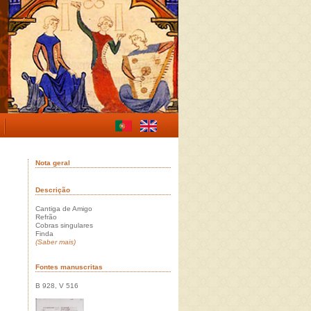
Nota geral
Descrição
Cantiga de Amigo
Refrão
Cobras singulares
Finda
(Saber mais)
Fontes manuscritas
B 928, V 516