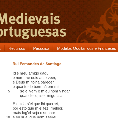
a
Recursos
Pesquisa
Modelos Occitânicos e Franceses
Rui Fernandes de Santiago
Id'é meu amigo daqui
e nom me quis ante veer,
e Deus mi tolha parecer
e quanto de bem há em mi,
se el vem e m'eu nom vingar
5
quand'el quiser migo falar.
E cuida-s'el que lhi querrei,
por esto que m'el fez, melhor,
mais log'el seja o senhor
e eu sua, que nom seerei,
10