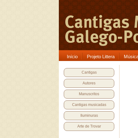
Início
Projeto Littera
Músic
Cantigas
Autores
Manuscritos
Cantigas musicadas
Iluminuras
Arte de Trovar