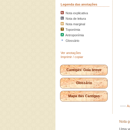
Legenda das anotações
Nota explicativa
Nota de leitura
Nota marginal
Toponímia
Antroponímia
Glossário
Ver anotações
Imprimir / copiar
Cantigas: Guia breve
Glossário
Mapa das Cantigas
-----
Au
Nota g
Uma ve