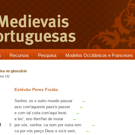
a
Recursos
Pesquisa
Modelos Occitânicos e Franceses
sa no glossário
nha 19)
Estêvão Peres Froião
←
Senhor, se o outro mundo passar
←
assi com'
aqueste
pass'e passei
←
e com tal
coita
com'aqui
levei
←
e lev', eno ifern'hei de morar
←
por vós,
senhor
,
ca nom por outra rem
:
5
←
ca
por vós perço Deus e sis'e
sem
,