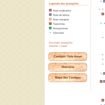
Legenda das anotações
Nota explicativa
Nota de leitura
Nota marginal
Toponímia
Antroponímia
Glossário
Esconder anotações
Imprimir / copiar
Cantigas: Guia breve
Glossário
Mapa das Cantigas