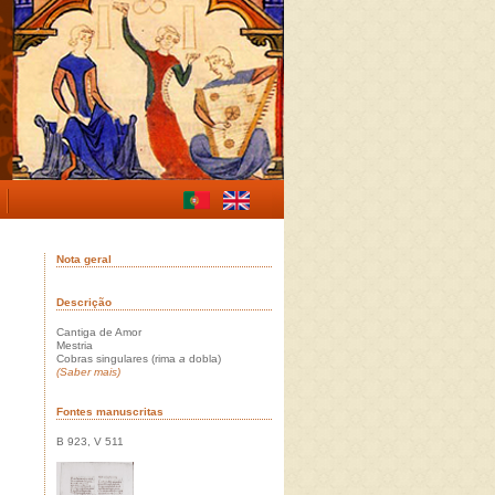
Nota geral
Descrição
Cantiga de Amor
Mestria
Cobras singulares (rima
a
dobla)
(Saber mais)
Fontes manuscritas
B 923, V 511