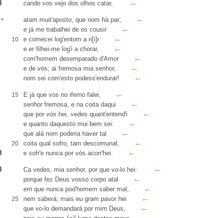
←
cando
vos vejo dos olhos
catar
,
←
atam muit'
aposto
, que nom há
par
;
←
e já me trabalhei de os cousir
←
e comecei log'entom a ri[i]r
10
←
e
er
filhei-me
log'i a chorar,
←
com'homem desemparado d'Amor
←
e de vós; ai fremosa mia senhor,
←
nom sei com'esto podess'
endurar
!
←
E já que vos no iferno falei,
15
←
senhor fremosa, e na coita daqui
←
que por vós hei, vedes quant'entend
'i
←
e quanto
daquesto
mui bem sei:
←
que
alá
nom poderia haver tal
←
coita qual sofro, tam descomunal,
20
←
e sofr'e nunca por vós
acorr
'hei.
←
Ca vedes, mia senhor,
por que vo-lo hei
:
←
porque fez Deus vosso corpo atal
←
em que nunca pod'homem saber mal,
←
nem saberá; mais eu gram pavor hei
25
←
que vo-lo demandará por mim Deus,
←