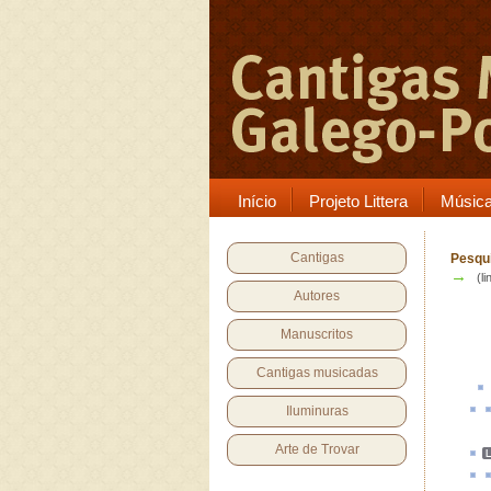
Início
Projeto Littera
Músic
Cantigas
Pesqui
→
(li
Autores
Manuscritos
Cantigas musicadas
Iluminuras
Arte de Trovar