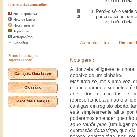
e chor'eu bela.
Legenda das anotações
Perdi-o sô'lo verde 
10
Nota explicativa
por en chor'eu,
dona
Nota de leitura
e chor'eu bela.
Nota marginal
Toponímia
Antroponímia
-----
Aumentar letra
-----
Diminuir 
Glossário
Esconder anotações
Nota geral:
Imprimir / copiar
A donzela aflige-se e chor
Cantigas: Guia breve
debaixo de um pinheiro.
Mas trata-se, mais uma vez, 
o funcionamento simbólico é d
Glossário
anel dos namorados é o o
representando a união e a fide
Mapa das Cantigas
cantigas em registo aberto, t
está simplesmente aflita por 
poderemos entender que não t
so lo verde pino
(um lugar pro
expressão
dona virgo
, que ela 
parece contraditória nos s