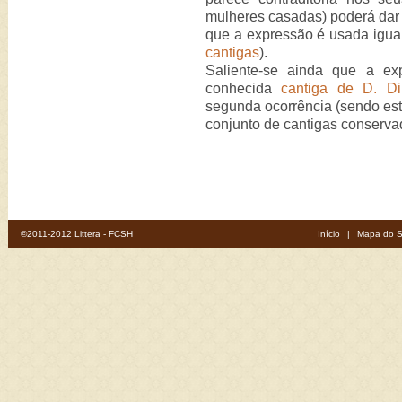
mulheres casadas) poderá dar 
que a expressão é usada igua
cantigas
).
Saliente-se ainda que a e
conhecida
cantiga de D. Di
segunda ocorrência (sendo est
conjunto de cantigas conserva
©2011-2012 Littera - FCSH
Início
|
Mapa do S