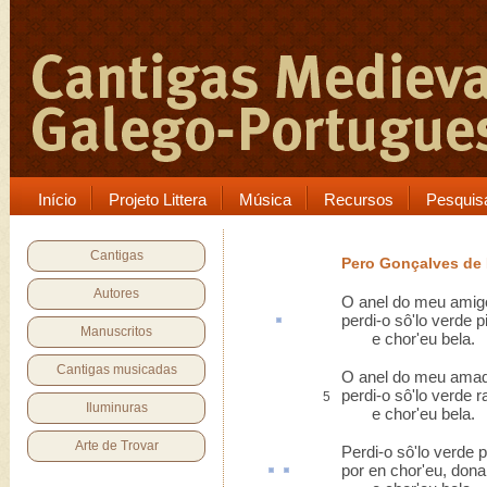
Início
Projeto Littera
Música
Recursos
Pesquis
Cantigas
Pero Gonçalves de 
Autores
O anel do meu amig
perdi-o
sô
'lo verde p
Manuscritos
e chor'eu bela.
Cantigas musicadas
O anel do meu ama
perdi-o sô'lo verde 
5
Iluminuras
e chor'eu bela.
Arte de Trovar
Perdi-o sô'lo verde p
por en
chor'eu, don