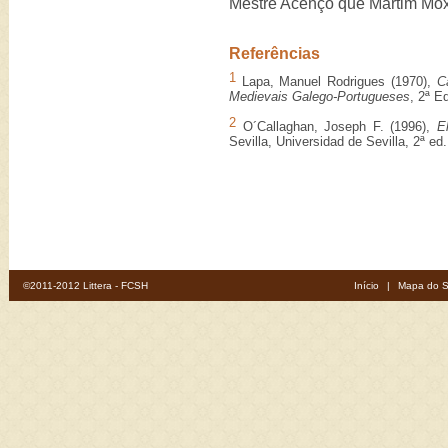
Mestre Acenço que Martim Moxa
Referências
1
Lapa, Manuel Rodrigues (1970),
C
Medievais Galego-Portugueses
, 2ª E
2
O´Callaghan, Joseph F. (1996),
E
Sevilla, Universidad de Sevilla, 2ª ed.
©2011-2012 Littera - FCSH
Início
|
Mapa do S