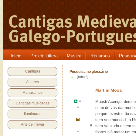
Início
Projeto Littera
Música
Recursos
Pesquis
Cantigas
Pesquisa no glossário
→
(linha 6)
Autores
Martim Moxa
Manuscritos
Maestr'Acenço
,
dereito
Cantigas musicadas
el-rei de vos dar mui 
porque fezestes ũa ca
Iluminuras
sem seu mandad', a
R
Arte de Trovar
sem sa ajuda e sem se
5
fostes
alá
matar um cav