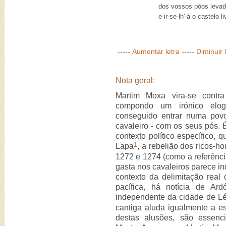
dos vossos póos levad
e ir-se-lh'-á o castelo l
-----
Aumentar letra
-----
Diminuir 
Nota geral:
Martim Moxa vira-se contra
compondo um irónico elog
conseguido entrar numa pov
cavaleiro - com os seus pós. 
contexto político específico,
1
Lapa
, a rebelião dos ricos-
1272 e 1274 (como a referência
gasta nos cavaleiros parece in
contexto da delimitação rea
pacífica, há notícia de Ard
independente da cidade de L
cantiga aluda igualmente a es
destas alusões, são essenc