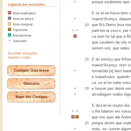
porque soubestes que
Legenda das anotações
E se el-rei fosse bem 
Nota explicativa
maestr'Acenço,
daques
Nota de leitura
Nota marginal
que lh'o Demo leva nos
10
Toponímia
parti-los-ia
vosco
, per
Antroponímia
ca nom foi tal
que a Ro
Glossário
que cavaleiro da vila 
senom vós, que íades
Esconder anotações
Imprimir / copiar
E do serviço que lh'hav
15
maestr'Acenço, nom v
Cantigas: Guia breve
tornad'alá [e] bem
bara
e matad'outro, quando v
ca, se el-rei sabe vo
Glossário
e houver paz deste
ex
20
arcediagom
sodes logo 
Mapa das Cantigas
E diss'el-rei noutro dia
u
lhe falarom em voss
que vos quer dar
Ardon
porque dizem que sode
25
mais, se i
jouver
algum