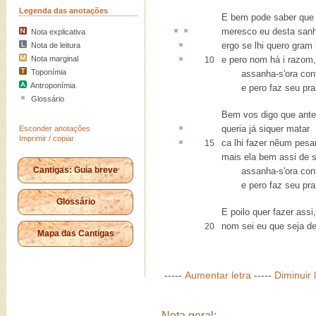
Legenda das anotações
E bem pode saber que
meresco eu desta
san
Nota explicativa
ergo
se lhi quero gram
Nota de leitura
Nota marginal
e
pero
nom há i razom,
10
Toponímia
assanha-s'ora cont
Antroponímia
e pero faz seu praz
Glossário
Bem vos digo que ante
queria já
siquer
matar
Esconder anotações
Imprimir / copiar
ca
lhi fazer nẽum pesar
15
mais ela bem assi de 
Cantigas: Guia breve
assanha-s'ora cont
e pero faz seu praz
Glossário
E poilo quer fazer assi,
nom sei eu que seja de
20
Mapa das Cantigas
-----
Aumentar letra
-----
Diminuir 
Nota geral: