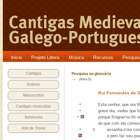
Início
Projeto Littera
Música
Recursos
Pesquis
Cantigas
Pesquisa no glossário
→
(linha 5)
Autores
Rui Fernandes de S
Manuscritos
Esta senhor, que ora
fi
Cantigas musicadas
grave
dia, vedes que f
porque lh'
agrav
'ou lhi 
Iluminuras
do que com ela comece
Arte de Trovar
assanha-s'
ora con
5
e pero faz seu pra