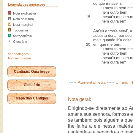
do que mi avém:
Legenda das anotações
u mesura nem merc
nem outro bem,
Nota explicativa
mesur'a mi nem mer
15
Nota de leitura
nem outra rem.
Nota marginal
Toponímia
Am'eu e trob'e sérvi', 
aquesta dona, por seu
Antroponímia
mais quando lh'a coita
Glossário
em que me tem:
20
u mesura nem merc
nem outro bem,
Ver anotações
mesur'a mi nem mer
Imprimir / copiar
nem outra rem.
Cantigas: Guia breve
-----
Aumentar letra
-----
Diminuir 
Glossário
Mapa das Cantigas
Nota geral:
Dirigindo-se diretamente ao Am
amar a sua senhora, formosa e
se também: pois alguém a que
lhe falha a ele nessa matéria
cantando-a e servindo-a o mai