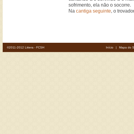
sofrimento, ela não o socorre.
Na
cantiga seguinte
, o trovad
©2011-2012 Littera - FCSH
Início
|
Mapa do S