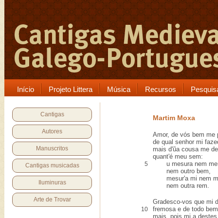
Início
Projeto Littera
Música
Recursos
Pesquis
Cantigas
Martim Moxa
Autores
Amor, de vós bem me 
de qual senhor mi faz
Manuscritos
mais d'ũa cousa me de
quant'é meu sem:
u mesura nem merc
5
Cantigas musicadas
nem outro bem,
mesur'a mi nem mer
Iluminuras
nem outra rem.
Arte de Trovar
Gradesco-vos que mi d
fremosa e de todo bem
10
mais, pois mi a destes