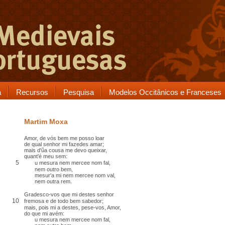
a
Recursos
Pesquisa
Modelos Occitânicos e Franceses
Martim Moxa
Amor, de vós bem me posso loar
de qual senhor mi fazedes amar;
mais d'ũa cousa me devo queixar,
quant'é meu sem:
5
u mesura nem mercee nom fal,
nem outro bem,
mesur'a mi nem mercee nom val,
nem outra rem.
Gradesco-vos que mi destes senhor
10
fremosa e de todo bem sabedor;
mais, pois mi a destes, pese-vos, Amor,
do que mi avém:
u mesura nem mercee nom fal,