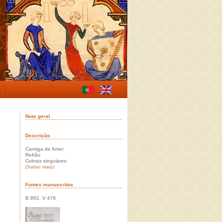
Nota geral
Descrição
Cantiga de Amor
Refrão
Cobras singulares
(Saber mais)
Fontes manuscritas
B 892, V 476