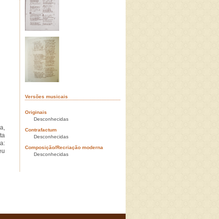
Versões musicais
Originais
Desconhecidas
a,
Contrafactum
ta
Desconhecidas
a:
Composição/Recriação moderna
eu
Desconhecidas