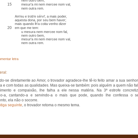
nem outro bem,
15
mesur'a mi nem mercee nom val,
nem outra rem.
Am'eu e trob'e sérvi', a mais poder,
aquesta dona, por seu bem haver;
mais quando lh'a coita venho dizer
20
em que me tem:
u mesura nem mercee nom fal,
nem outro bem,
mesur'a mi nem mercee nom val,
nem outra rem.
mentar letra
eral:
ndo-se diretamente ao Amor, o trovador agradece-lhe tê-lo feito amar a sua senhor
a e com todas as qualidades. Mas queixa-se também: pois alguém a quem não fal
mento e compaixão, lhe falha a ele nessa matéria. Na 3ª estrofe concretiz
o-a, cantando-a e servindo-a o mais que pode, quando lhe confessa o s
ento, ela não o socorre.
tiga seguinte
, o trovador retoma o mesmo tema.