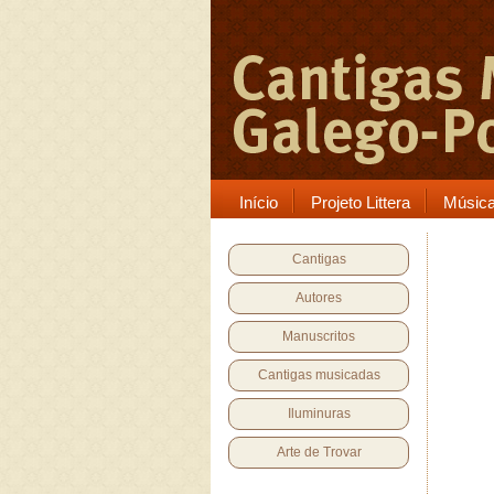
Início
Projeto Littera
Músic
Cantigas
Autores
Manuscritos
Cantigas musicadas
Iluminuras
Arte de Trovar