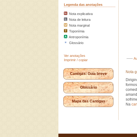
Legenda das anotações
Nota explicativa
Nota de leitura
Nota marginal
Toponímia
Antroponímia
Glossário
Ver anotações
-----
Au
Imprimir / copiar
Nota g
Cantigas: Guia breve
Dirigi
formos
Glossário
comedi
amand
sofrim
Mapa das Cantigas
Na
can