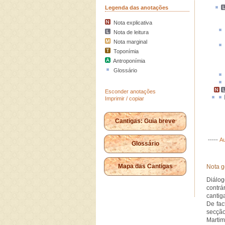
Legenda das anotações
Nota explicativa
Nota de leitura
Nota marginal
Toponímia
Antroponímia
Glossário
Esconder anotações
Imprimir / copiar
Cantigas: Guia breve
-----
Au
Glossário
Mapa das Cantigas
Nota g
Diálog
contrá
cantig
De fac
secção
Martim