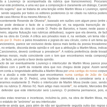
uída a Lourenço (e acompanhada da rubrica que transcrevemos). Procuran
onar este problema, e uma vez que a composição é claramente um diálogo, Caroli
1
lis sugeriu
que se trataria de uma tenção entre Martim Moxa e Lourenço, opini
i sendo seguida por todos os editores posteriores (o rei citado na rubrica poden
este caso Afonso III ou mesmo Afonso X).
2
ecentemente Resende de Oliveira
, baseado em razões com algum peso (entre 
 se pode destacar o facto de a composição vir, na segunda transcrição de 
tamente antes da obra do conde D. Pedro de Barcelos, e haver, neste passo 
neiro, alguma flutuação nas rubricas atributivas), sugere que ela deveria, de fact
r-se na obra do Conde. A crítica aos privados reais é, na verdade, um tema não 
do por D. Pedro
e pelos trovadores e jograis do seu círculo, como é um tema qu
ncioneiros, parece ser exclusivo desta época mais tardia da poesia trovadoresc
, no entanto, discorda desta opinião e crê que a atribuição a Martim Moxa, indica
3
Cancioneiros, deverá continuar a prevalecer
. A notória preferência deste trovad
 temas morais, muito coincidente com o tom que encontramos nesta composiç
, de facto, um ponto a favor desta opinião.
acto de ser eventualmente Lourenço o interlocutor de Martim Moxa parece pou
tâneo com o perfil da restante obra que nos chegou deste jogral. Assim send
em conta a longevidade atribuída a Martim Moxa por
uma cantiga do nosso
corpus
m a alusão a este trovador que encontramos
numa cantiga de João de Ga
dor do círculo de D. Pedro), uma hipótese intermédia a considerar seria a 
erarmos exatamente D. Pedro o interlocutor de Martim Moxa (neste caso, sendo
4
tado na rubrica D. Afonso IV). Num artigo mais recente
, no entanto, Mercedes Br
a defender que este interlocutor será Lourenço. O problema permanece, pois, 
.
das estas reservas e incertezas, incluímo-la, pois, na obra de Martim Moxa, m
o estatuto de "anónimo" ao seu interlocutor.
ente-se ainda que, para além de não ser igualmente seguida outra das regras 