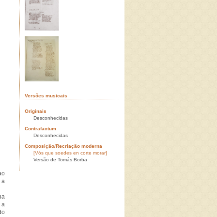
Versões musicais
Originais
Desconhecidas
Contrafactum
Desconhecidas
Composição/Recriação moderna
[Vós que soedes en corte morar]
Versão de Tomás Borba
ao
 a
na
 a
do