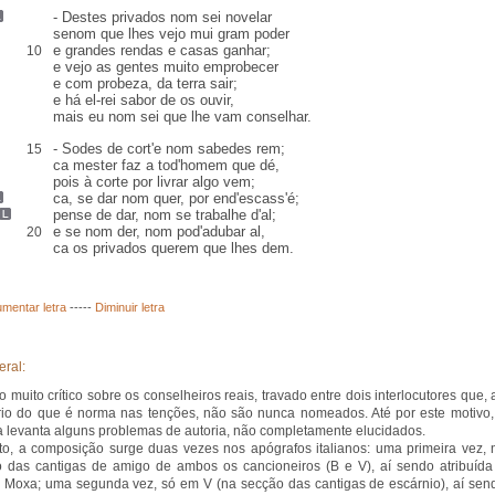
- Destes privados nom sei
novelar
senom que lhes vejo mui gram poder
e grandes rendas e casas ganhar;
10
e vejo as gentes muito
emprobecer
e com probeza, da terra sair;
e há el-rei
sabor
de os ouvir,
mais eu nom sei que lhe vam conselhar.
- Sodes de cort'e nom sabedes rem;
15
ca
mester faz
a tod'homem que dé,
pois à corte por
livrar
algo vem;
ca, se dar nom quer,
por end'escass'é
;
pense de dar, nom
se trabalhe
d'al
;
e se nom der, nom pod'adubar al
,
20
ca os privados querem que lhes dem.
mentar letra
-----
Diminuir letra
eral:
o muito crítico sobre os conselheiros reais, travado entre dois interlocutores que, 
rio do que é norma nas tenções, não são nunca nomeados. Até por este motivo,
a levanta alguns problemas de autoria, não completamente elucidados.
to, a composição surge duas vezes nos apógrafos italianos: uma primeira vez, 
 das cantigas de amigo de ambos os cancioneiros (B e V), aí sendo atribuída
 Moxa; uma segunda vez, só em V (na secção das cantigas de escárnio), aí sen