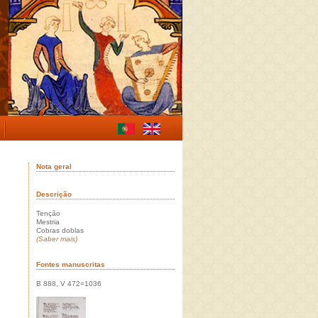
Nota geral
Descrição
Tenção
Mestria
Cobras doblas
(Saber mais)
Fontes manuscritas
B 888, V 472=1036