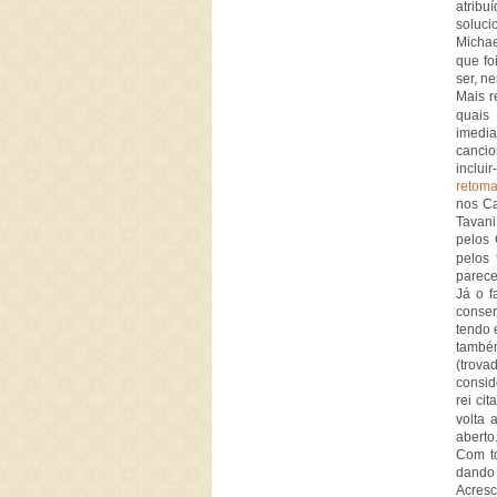
atrib
soluci
Michae
que fo
ser, n
Mais r
quais
imedia
cancio
inclui
retoma
nos Ca
Tavani
pelos 
pelos
parece
Já o f
consen
tendo 
també
(trova
consid
rei ci
volta 
aberto
Com to
dando 
Acresc