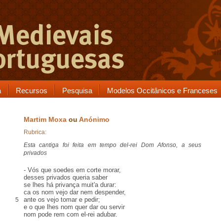
a
Recursos
Pesquisa
Modelos Occitânicos e Franceses
Martim Moxa
ou
Anónimo
Rubrica:
Esta cantiga foi feita em tempo del-rei Dom Afonso, a seus
privados
- Vós que
soedes
em corte morar,
desses
privados
queria saber
se lhes há privança muit'a durar:
ca
os nom vejo dar nem
despender
,
ante os vejo tomar e pedir;
5
e o que lhes nom quer dar ou servir
nom pode
rem
com el-rei
adubar
.