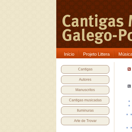
Início
Projeto Littera
Músic
Cantigas
Autores
Manuscritos
Cantigas musicadas
Iluminuras
Arte de Trovar