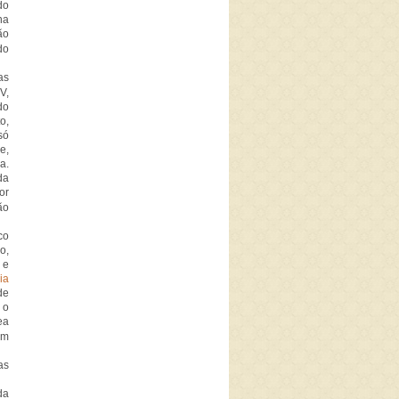
do
na
ão
do
as
V,
do
o,
só
e,
a.
da
or
ão
co
o,
e
ia
de
 o
ea
em
as
da