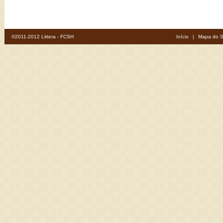
©2011-2012 Littera - FCSH
Início
|
Mapa do S