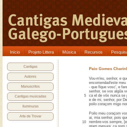
Início
Projeto Littera
Música
Recursos
Pesquis
Cantigas
Paio Gomes Charin
Autores
Vou-m'eu, senhor, e qu
encomendad'este meu
Manuscritos
- que fique vosc', e fa
senhor, se vos algũa v
ca el de vós nunca se p
5
Cantigas musicadas
e de mi, senhor, por D
poilo coraçom migo no
Iluminuras
Poilo meu coraçom vos
Arte de Trovar
ai, mia senhor, pois qu
nembre-vos sempre, [e]
10
gram mesura; ca nom s