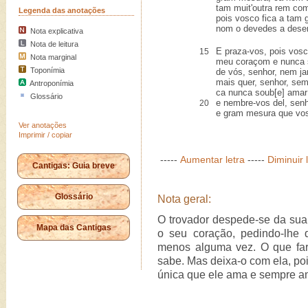
tam muit'outra rem co
Legenda das anotações
pois vosco fica a tam 
nom o devedes a dese
Nota explicativa
Nota de leitura
E praza-vos, pois vosc
15
Nota marginal
meu coraçom e nunca se
Toponímia
de vós, senhor, nem jam
mais quer, senhor, se
Antroponímia
ca nunca soub[e] amar
Glossário
e nembre-vos del, sen
20
e gram mesura que vos
Ver anotações
Imprimir / copiar
-----
Aumentar letra
-----
Diminuir 
Cantigas: Guia breve
Glossário
Nota geral:
O trovador despede-se da sua s
Mapa das Cantigas
o seu coração, pedindo-lhe 
menos alguma vez. O que far
sabe. Mas deixa-o com ela, pois
única que ele ama e sempre am