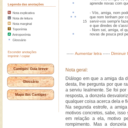
aprende
novas com que
Legenda das anotações
- Vós, amiga, nom po
Nota explicativa
que nom
tenham
por c
Nota de leitura
servir-vos sempr'e faze
15
Nota marginal
e que diredes de s'assi
Toponímia
- Nom sei, amiga, el qu
novas de pouca
prol
pe
Antroponímia
Glossário
Esconder anotações
-----
Aumentar letra
-----
Diminuir 
Imprimir / copiar
Cantigas: Guia breve
Nota geral:
Diálogo em que a amiga da d
Glossário
desta, lhe pergunta por que 
a serviu lealmente. Se foi po
Mapa das Cantigas
resposta, a donzela desvalori
qualquer coisa acerca dela e fi
Na segunda estrofe, a amig
motivos concretos, sabe, isso
em relação a ela, motivo p
rompimento. Mas a donzela 