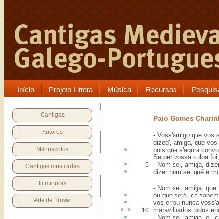
Início
Projeto Littera
Música
Recursos
Pesquis
Cantigas
Paio Gomes Charin
Autores
- Voss'amigo que vos 
dized', amiga, que vo
Manuscritos
pois que
s'agora conv
Se per vossa culpa foi
- Nom sei, amiga, diz
5
Cantigas musicadas
dizer nom sei quê e m
Iluminuras
- Nom sei, amiga, que 
ou que será,
ca
sabem
Arte de Trovar
vos
errou
nunca voss'a
maravilhados
todos
en
10
- Nom sei, amiga, el,
c