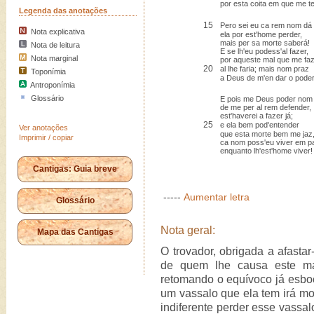
por esta coita em que me t
Legenda das anotações
15
Pero sei eu ca rem nom dá
Nota explicativa
ela por est'home perder,
mais per sa morte saberá!
Nota de leitura
E se lh'eu podess'al fazer,
Nota marginal
por aqueste mal que me faz
20
al lhe faria; mais nom praz
Toponímia
a Deus de m'en dar o poder
Antroponímia
Glossário
E pois me Deus poder nom
de me per al rem defender,
est'haverei a fazer já;
25
e ela bem pod'entender
Ver anotações
que esta morte bem me jaz
Imprimir / copiar
ca nom poss'eu viver em p
enquanto lh'est'home viver!
Cantigas: Guia breve
-----
Aumentar letra
Glossário
Nota geral:
Mapa das Cantigas
O trovador, obrigada a afasta
de quem lhe causa este mal
retomando o equívoco já esb
um vassalo que ela tem irá mo
indiferente perder esse vassa