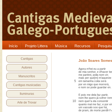
Início
Projeto Littera
Música
Recursos
Pesquis
Cantigas
João Soares Some
Autores
Agora m'hei eu a partir
de mia senhor, e d'haver b
me partirei, poila nom vir;
Manuscritos
mais per que[m] m'aqueste
5
em tamanha coita será
por en migo que morrerá,
Cantigas musicadas
e nom se pode guardar en.
Iluminuras
E pois me dela faz partir,
nom lhe quero já sofrer rem
10
nem quer'a ela consentir
Arte de Trovar
quanto mal me faz; e por e
um vassalo soo que há,
de pram, de morte perdê-l'-