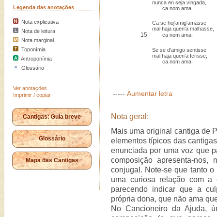
nunca en seja vingada,
Legenda das anotações
ca nom ama.
Nota explicativa
Ca se hoj'amig'amasse
mal haja quen'a malhasse,
Nota de leitura
15
ca nom ama.
Nota marginal
Toponímia
Se se d'amigo sentisse
mal haja quen'a ferisse,
Antroponímia
ca nom ama.
Glossário
Ver anotações
-----
Aumentar letra
Imprimir / copiar
Nota geral:
Cantigas: Guia breve
Mais uma original cantiga de P
Glossário
elementos típicos das cantigas
enunciada por uma voz que pa
composição apresenta-nos, 
Mapa das Cantigas
conjugal. Note-se que tanto o
uma curiosa relação com a c
parecendo indicar que a cul
própria dona, que não ama que
No Cancioneiro da Ajuda, ú