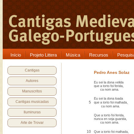
Início
Projeto Littera
Música
Recursos
Pesquis
Cantigas
Pedro Anes Solaz
Autores
Eu sei la dona velida
que a torto foi ferida,
ca nom ama.
Manuscritos
Eu sei la dona loada
Cantigas musicadas
5
que a torto foi malhada,
ca nom ama.
Iluminuras
Que a torto foi ferida,
nunca en seja guarida,
Arte de Trovar
ca nom ama.
10
Que a torto foi malhada,