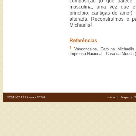
composição (o que parece 
masculina, uma vez que es
princípio, cantigas de amor)
alterada. Reconstruímos o pa
1
Michaelis
.
Referências
1
Vasconcelos, Carolina Michaëlis
Imprensa Nacional - Casa da Moeda (r
©2011-2012 Littera - FCSH
Início
|
Mapa do S