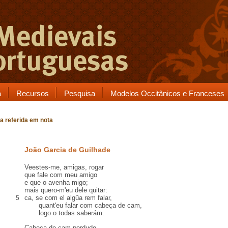
a
Recursos
Pesquisa
Modelos Occitânicos e Franceses
a referida em nota
João Garcia de Guilhade
Veestes-me, amigas, rogar
que fale com meu amigo
e que o
avenha
migo;
mais quero-m'eu dele
quitar
:
ca
, se com el algũa
rem
falar,
5
quant'eu falar com
cabeça de cam
,
logo o todas saberám.
Cabeça de cam
perdudo