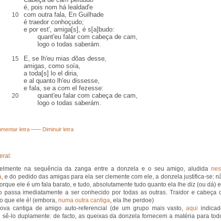
é, pois nom há lealdad'e
com outra fala,
En Guilhade
10
é traedor
conhoçudo
;
e por
est
', amiga[s], é s[a]budo:
quant'eu falar com cabeça de cam,
logo o todas saberám.
E, se lh'eu mias
dõas
desse,
15
amigas, como
soía
,
a toda[s] lo el diria,
e
al
quanto lh'eu dissesse,
e fala, se a com el fezesse:
quant'eu falar com cabeça de cam,
20
logo o todas saberám.
mentar letra
-----
Diminuir letra
eral:
velmente na sequência da zanga entre a donzela e o seu amigo, aludida
nes
a
, e do pedido das amigas para ela ser clemente com ele, a donzela justifica-se: n
porque ele é um fala barato, e tudo, absolutamente tudo quanto ela lhe diz (ou dá) 
o passa imediatamente a ser conhecido por todas as outras. Traidor e cabeça 
 o que ele é! (embora,
numa outra cantiga
, ela lhe perdoe)
ova cantiga de amigo auto-referencial (de um grupo mais vasto,
aqui
indicad
 sê-lo duplamente: de facto, as queixas da donzela fornecem a matéria para tod