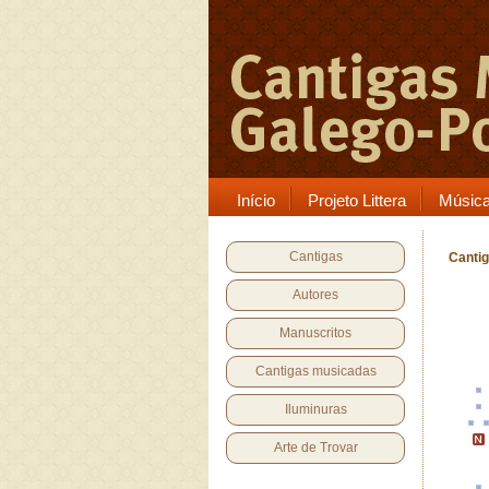
Início
Projeto Littera
Músic
Cantigas
Cantig
Autores
Manuscritos
Cantigas musicadas
Iluminuras
Arte de Trovar