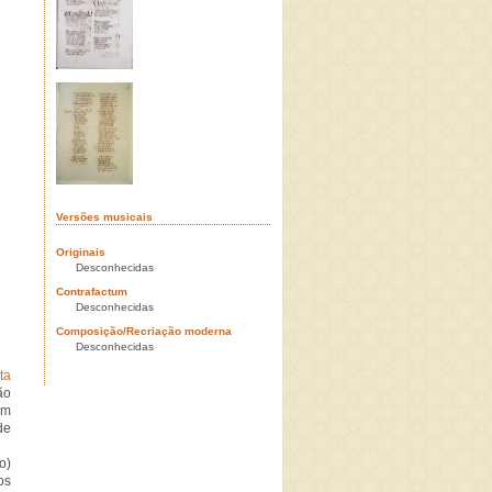
Versões musicais
Originais
Desconhecidas
Contrafactum
Desconhecidas
Composição/Recriação moderna
Desconhecidas
ta
ão
em
de
o)
os