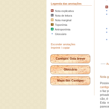
Legenda das anotações
Nota explicativa
Nota de leitura
Nota marginal
Toponímia
Antroponímia
Glossário
Esconder anotações
Imprimir / copiar
Cantigas: Guia breve
-----
Au
Glossário
Nota g
Mapa das Cantigas
Possi
cantig
o faz 
privad
cão, é
Esta n
parece