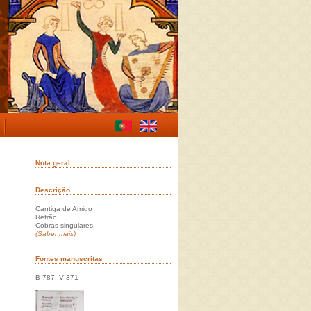
Nota geral
Descrição
Cantiga de Amigo
Refrão
Cobras singulares
(Saber mais)
Fontes manuscritas
B 787, V 371