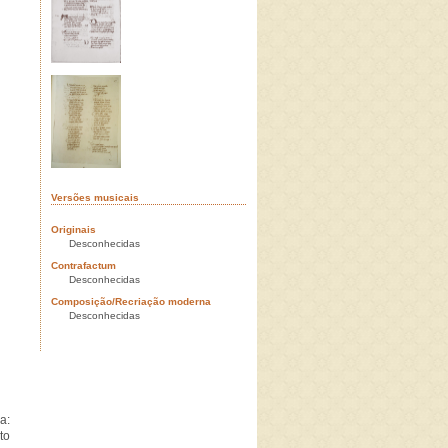
Versões musicais
Originais
Desconhecidas
Contrafactum
Desconhecidas
Composição/Recriação moderna
Desconhecidas
a:
to