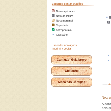
Legenda das anotações
Nota explicativa
Nota de leitura
Nota marginal
Toponímia
Antroponímia
Glossário
Esconder anotações
Imprimir / copiar
Cantigas: Guia breve
Glossário
Mapa das Cantigas
-----
Au
Nota g
A donz
pois q