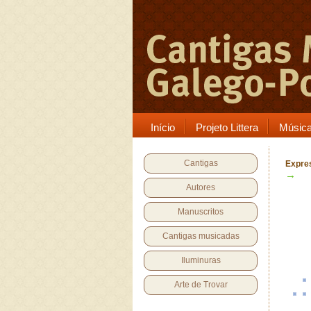
Início
Projeto Littera
Músic
Cantigas
Expre
→
Autores
Manuscritos
Cantigas musicadas
Iluminuras
Arte de Trovar