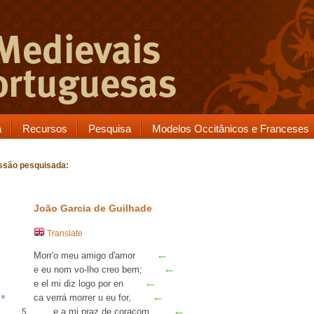
a
Recursos
Pesquisa
Modelos Occitânicos e Franceses
ssão pesquisada:
João Garcia de Guilhade
Translate
←
Morr'o meu amigo d'amor
←
e eu nom vo-lho creo bem;
←
e el mi diz logo
por en
←
ca
verrá
morrer
u
eu for,
←
e a mi praz de coraçom
5