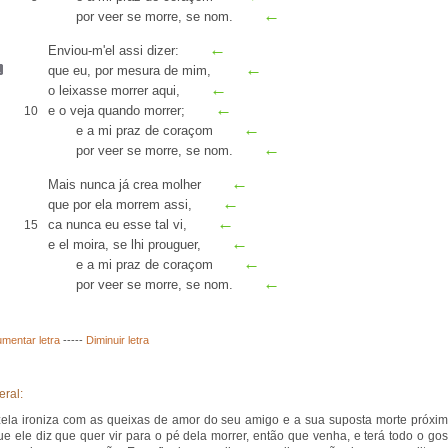
←
por veer se morre, se nom.
←
Enviou-m'el assi dizer:
←
que
eu
, por
mesura
de mim,
←
o leixasse morrer aqui,
←
e o veja quando morrer;
10
←
e a mi praz de coraçom
←
por veer se morre, se nom.
←
Mais nunca já crea molher
←
que por ela morrem assi,
←
ca nunca eu esse tal vi,
15
←
e el moira, se lhi
prouguer
,
←
e a mi praz de coraçom
←
por veer se morre, se nom.
mentar letra
-----
Diminuir letra
eral:
ela ironiza com as queixas de amor do seu amigo e a sua suposta morte próxim
ue ele diz que quer vir para o pé dela morrer, então que venha, e terá todo o gos