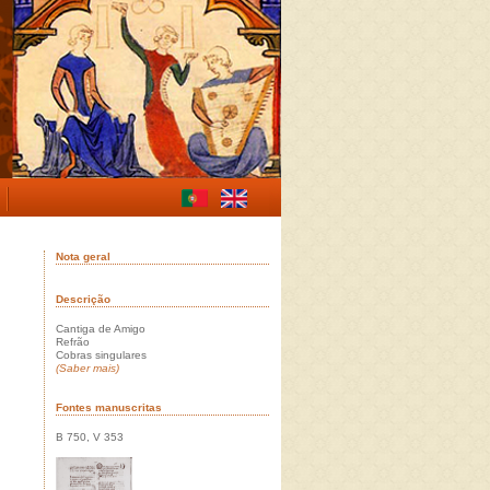
Nota geral
Descrição
Cantiga de Amigo
Refrão
Cobras singulares
(Saber mais)
Fontes manuscritas
B 750, V 353