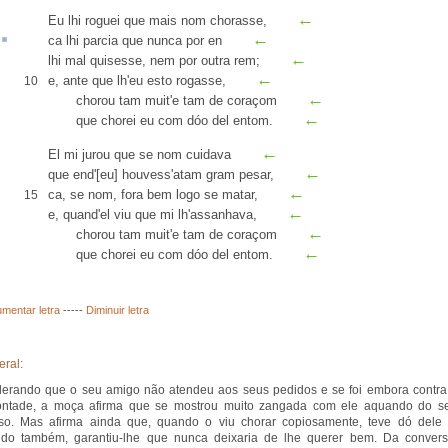
←
Eu lhi roguei que mais nom chorasse,
←
ca lhi
parcia
que nunca
por en
←
lhi mal quisesse, nem por
outra rem
;
←
e, ante que lh'eu esto rogasse,
10
←
chorou tam muit'e tam de coraçom
←
que chorei eu com dóo del entom.
←
El mi jurou que se nom cuidava
←
que
end'
[eu] houvess'atam gram pesar,
←
ca, se nom, fora bem
logo
se matar,
15
←
e, quand'el viu que mi lh'assanhava,
←
chorou tam muit'e tam de coraçom
←
que chorei eu com dóo del entom.
mentar letra
-----
Diminuir letra
eral:
erando que o seu amigo não atendeu aos seus pedidos e se foi embora contra
ontade, a moça afirma que se mostrou muito zangada com ele aquando do s
so. Mas afirma ainda que, quando o viu chorar copiosamente, teve dó dele 
ndo também, garantiu-lhe que nunca deixaria de lhe querer bem. Da convers