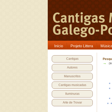
Início
Projeto Littera
Músic
Cantigas
Pesqui
→
(li
Autores
Manuscritos
Cantigas musicadas
Iluminuras
Arte de Trovar