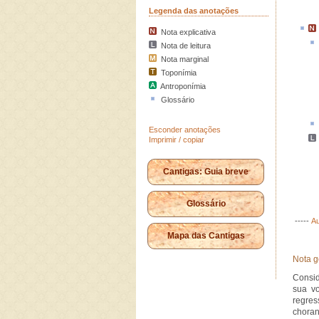
Legenda das anotações
Nota explicativa
Nota de leitura
Nota marginal
Toponímia
Antroponímia
Glossário
Esconder anotações
Imprimir / copiar
Cantigas: Guia breve
Glossário
-----
Au
Mapa das Cantigas
Nota g
Consid
sua v
regres
chora