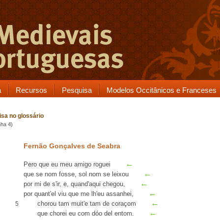
a
Recursos
Pesquisa
Modelos Occitânicos e Franceses
sa no glossário
nha 4)
Fernão Gonçalves de Seabra
←
Pero que
eu meu amigo roguei
←
que se nom fosse,
sol nom
se leixou
←
por mi de s'ir, e, quand'aqui chegou,
←
por quant'el viu que me lh'eu
assanhei
,
←
chorou
tam muit'
e tam
de coraçom
5
←
que chorei eu com dóo del entom.