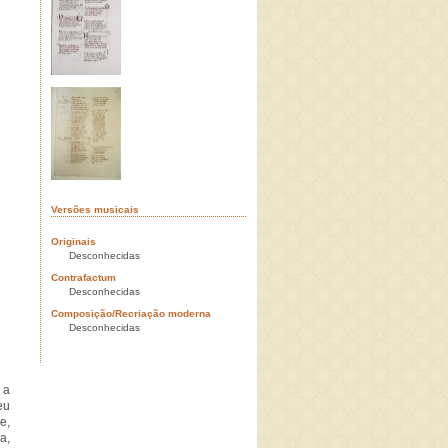
Versões musicais
Originais
Desconhecidas
Contrafactum
Desconhecidas
Composição/Recriação moderna
Desconhecidas
 a
eu
e,
a,