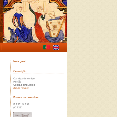
Nota geral
Descrição
Cantiga de Amigo
Refrão
Cobras singulares
(Saber mais)
Fontes manuscritas
B 737, V 338
(C 737)