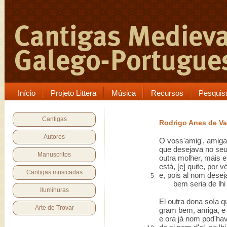
Início
Projeto Littera
Música
Recursos
Pesquis
Cantigas
Rodrigo Anes de V
Autores
O voss'amig', amiga
que desejava no se
Manuscritos
outra molher, mais 
está, [e] quite, por 
Cantigas musicadas
e, pois al nom dese
5
bem seria de lhi 
Iluminuras
El outra dona soía q
Arte de Trovar
gram bem, amiga, e 
e ora já nom pod'ha