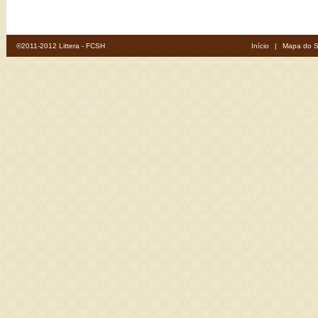
©2011-2012 Littera - FCSH
Início
|
Mapa do S