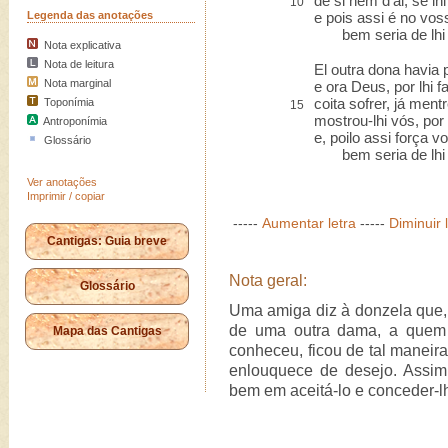
de si nem d'al, se l
10
Legenda das anotações
e pois assi é no vos
bem seria de lhi 
Nota explicativa
Nota de leitura
El outra dona havia 
Nota marginal
e ora Deus, por lhi f
coita sofrer, já mentr
Toponímia
15
mostrou-lhi vós, por
Antroponímia
e, poilo assi força v
Glossário
bem seria de lhi 
Ver anotações
Imprimir / copiar
-----
Aumentar letra
-----
Diminuir 
Cantigas: Guia breve
Nota geral:
Glossário
Uma amiga diz à donzela que,
de uma outra dama, a quem
Mapa das Cantigas
conheceu, ficou de tal manei
enlouquece de desejo. Assim 
bem em aceitá-lo e conceder-l