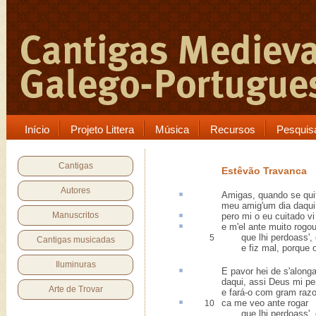
Início
Projeto Littera
Música
Recursos
Pesquis
Cantigas
Estêvão Travanca
Autores
Amigas, quando
se qui
meu amig'um dia daqui
Manuscritos
pero
mi o eu cuitado vi
e m'el
ante
muito rogo
que lhi perdoass', e
5
Cantigas musicadas
e fiz mal, porque o 
Iluminuras
E pavor hei de
s'alonga
daqui, assi Deus mi p
Arte de Trovar
e fará-o com gram raz
ca
me veo ante rogar
10
que lhi perdoass', e