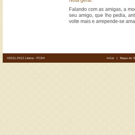
Nota geral:
Falando com as amigas, a moç
seu amigo, que lho pedia, ant
volte mais e arrepende-se am
©2011-2012 Littera - FCSH
Início
|
Mapa do S