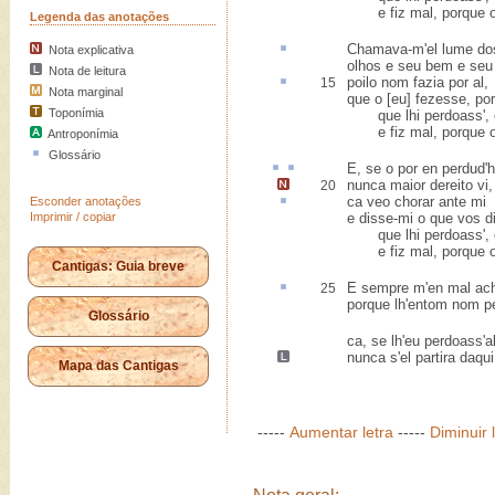
e fiz mal, porque o 
Legenda das anotações
Chamava-m'el
lume
do
Nota explicativa
olhos e seu bem e seu
Nota de leitura
poilo nom fazia por
al
,
15
Nota marginal
que o [eu] fezesse, po
Toponímia
que lhi perdoass', e
e fiz mal, porque o 
Antroponímia
Glossário
E, se o
por en
perdud
'
nunca maior dereito vi
,
20
ca
veo chorar ante mi
Esconder anotações
Imprimir / copiar
e disse-mi o que vos di
que lhi perdoass', e
e fiz mal, porque o 
Cantigas: Guia breve
E sempre m'
en
mal ach
25
porque lh'entom nom pe
Glossário
ca, se lh'eu perdoass'al
nunca s'el partira daqui
Mapa das Cantigas
-----
Aumentar letra
-----
Diminuir 