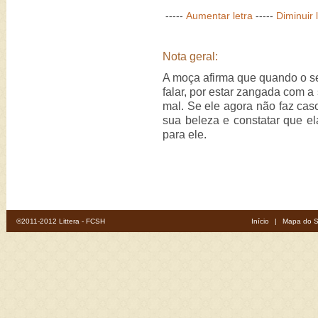
-----
Aumentar letra
-----
Diminuir 
Nota geral:
A moça afirma que quando o seu
falar, por estar zangada com 
mal. Se ele agora não faz caso
sua beleza e constatar que el
para ele.
©2011-2012 Littera - FCSH
Início
|
Mapa do S