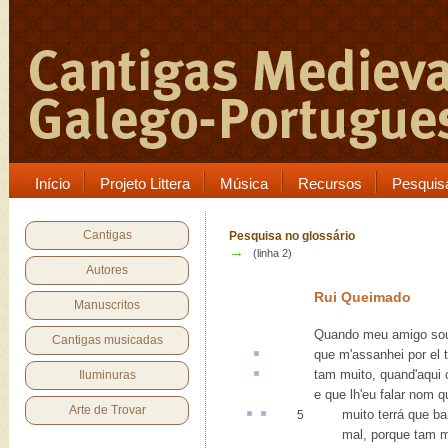
Início
Projeto Littera
Música
Recursos
Pesquis
Cantigas
Pesquisa no glossário
→
(linha 2)
Autores
Rui Queimado
Manuscritos
Quando meu amigo so
Cantigas musicadas
que m'
assanhei
por el 
tam muito
, quand'aqui
Iluminuras
e que lh'eu falar nom q
Arte de Trovar
muito
terrá
que
ba
5
mal, porque tam mui