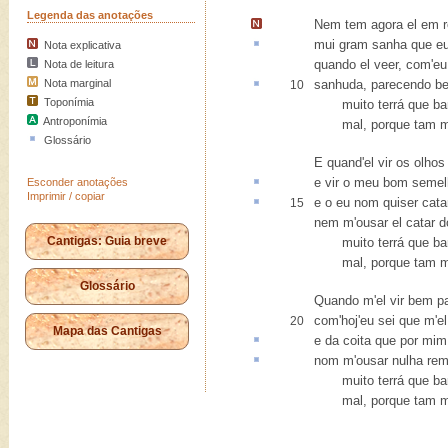
Legenda das anotações
Nem tem agora el em 
mui gram
sanha
que eu
Nota explicativa
quando el veer, com'eu
Nota de leitura
Nota marginal
sanhuda
, parecendo b
10
Toponímia
muito terrá que bar
Antroponímia
mal, porque tam mui
Glossário
E quand'el vir os olho
e vir o meu bom
semel
Esconder anotações
Imprimir / copiar
e o eu nom quiser
cata
15
nem m'ousar el catar d
Cantigas: Guia breve
muito terrá que bar
mal, porque tam mui
Glossário
Quando m'el vir bem pa
com'hoj'eu sei que m'el
20
Mapa das Cantigas
e da
coita
que por mim
nom m'ousar
nulha re
muito terrá que bar
mal, porque tam mui