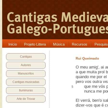
Início
Projeto Littera
Música
Recursos
Pesquis
Cantigas
Rui Queimado
Autores
O meu amig', ai a
a que muita prol 
Manuscritos
quando me por el 
pero vos outra ve
Cantigas musicadas
que me vós por
5
Iluminuras
nunca me por e
Arte de Trovar
El verrá, ben'o sa
dizer-vos que é c