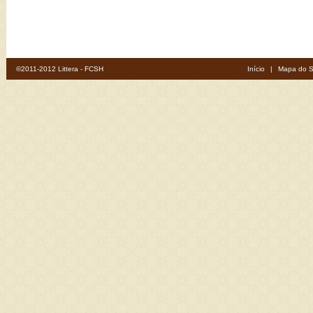
©2011-2012 Littera - FCSH
Início
|
Mapa do S