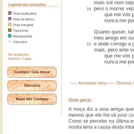
mais sol nom sej
Legenda das anotações
pero o morrer vej
10
Nota explicativa
que me vós por
Nota de leitura
nunca me por e
Nota marginal
Toponímia
Quanto quiser, ta
Antroponímia
meu amigo em out
Glossário
e ande comigo a g
15
mais, pero ante v
Ver anotações
que me vós por
Imprimir / copiar
nunca me por e
Cantigas: Guia breve
-----
Aumentar letra
-----
Diminuir 
Glossário
Mapa das Cantigas
Nota geral:
A moça diz a uma amiga que s
mesmo que ele lhe vá jurar co
Como se percebe na última es
noutra terra a causa desta int