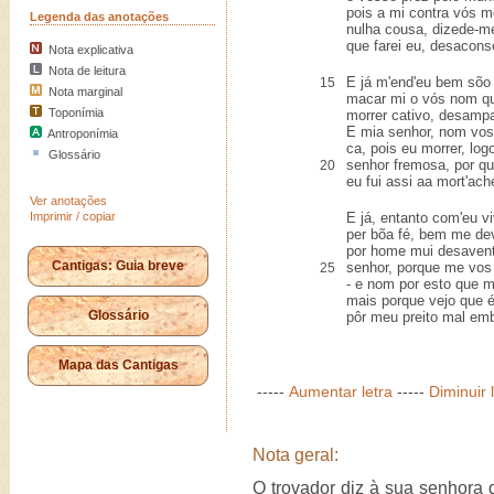
pois a mi contra vós 
Legenda das anotações
nulha cousa, dizede-m
que farei eu, desacon
Nota explicativa
Nota de leitura
E já m'end'eu bem sõo
15
Nota marginal
macar mi o vós nom qu
Toponímia
morrer cativo, desamp
E mia senhor, nom vos 
Antroponímia
ca, pois eu morrer, logo
Glossário
senhor fremosa, por q
20
eu fui assi aa mort'ac
Ver anotações
Imprimir / copiar
E já, entanto com'eu vi
per bõa fé, bem me dev
por home mui desavent
Cantigas: Guia breve
senhor, porque me vos
25
- e nom por esto que 
mais porque vejo que 
Glossário
pôr meu preito mal em
Mapa das Cantigas
-----
Aumentar letra
-----
Diminuir 
Nota geral:
O trovador diz à sua senhora 