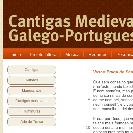
Início
Projeto Littera
Música
Recursos
Pesquis
Cantigas
Vasco Praga de Sa
Autores
Que sem conselho que 
m'en'este mundo fazed
Manuscritos
E nom atend'eu, mao p
de nunca i mais de con
ca me nom sei, senho
5
Cantigas musicadas
nẽum conselh', e viv'as
sem conselho e del de
Iluminuras
E ora, por Deus, que v
Arte de Trovar
falar e mais fremoso p
doutra dona, e mui mai
10
o vosso prez pelo mun