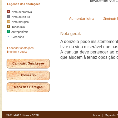
levade-me vosc',
Legenda das anotações
Nota explicativa
Nota de leitura
-----
Aumentar letra
-----
Diminuir 
Nota marginal
Toponímia
Antroponímia
Nota geral:
Glossário
A donzela pede insistentement
livre da vida miserável que pa
Esconder anotações
A cantiga deve pertencer ao c
Imprimir / copiar
que aludem à tenaz oposição 
Cantigas: Guia breve
Glossário
Mapa das Cantigas
©2011-2012 Littera - FCSH
Início
|
Mapa do S