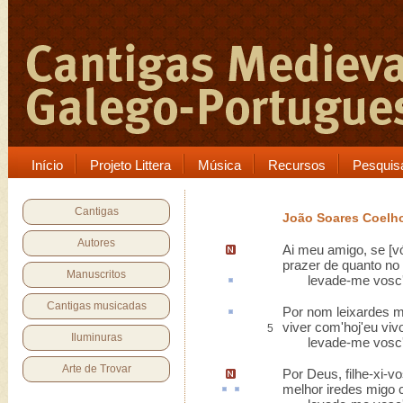
Início
Projeto Littera
Música
Recursos
Pesquis
Cantigas
João Soares Coelh
Autores
Ai meu amigo,
se [v
prazer de quanto n
Manuscritos
levade-me
vosc
Cantigas musicadas
Por nom leixardes m
viver com'hoj'eu viv
5
Iluminuras
levade-me vosc',
Arte de Trovar
Por Deus,
filhe-xi-
melhor iredes
migo