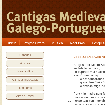
Início
Projeto Littera
Música
Recursos
Pesquis
Cantigas
João Soares Coelh
Autores
Amigas, por Nostro Se
andade ledas migo,
Manuscritos
ca puj'antre mia madr'
e antr'o meu amigo
e por aquest'ando l
5
Cantigas musicadas
gram dereit'hei a 'n
e andade migo led
Iluminuras
Pero mia madre nom fo
Arte de Trovar
mandou-mi que o visse
nunca tam bom mand[a
10
come quando mi o dis