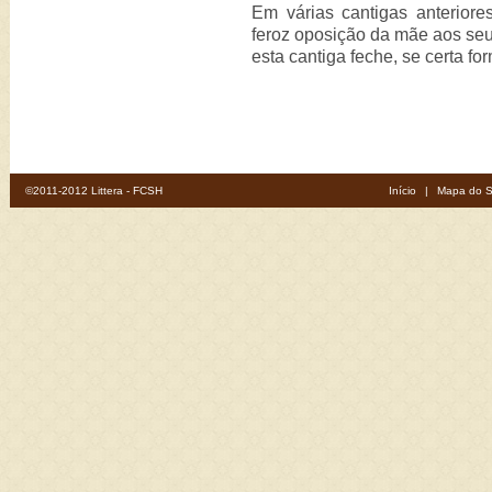
Em várias cantigas anterior
feroz oposição da mãe aos se
esta cantiga feche, se certa for
©2011-2012 Littera - FCSH
Início
|
Mapa do S