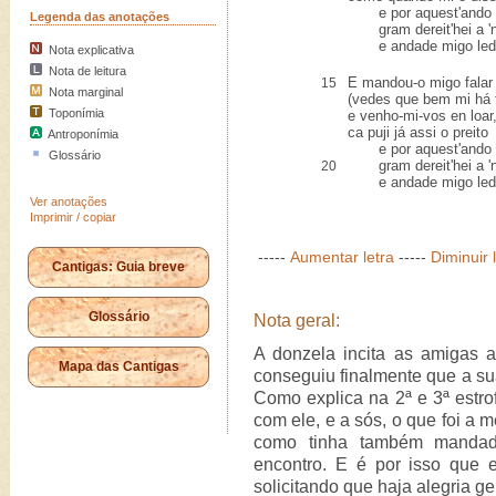
e por aquest'ando l
Legenda das anotações
gram dereit'hei a 'n
e andade migo led
Nota explicativa
Nota de leitura
E mandou-o migo falar
15
Nota marginal
(vedes que bem mi há f
Toponímia
e venho-mi-vos en loar
ca puji já assi o preito
Antroponímia
e por aquest'ando l
Glossário
gram dereit'hei a 'n
20
e andade migo led
Ver anotações
Imprimir / copiar
-----
Aumentar letra
-----
Diminuir 
Cantigas: Guia breve
Glossário
Nota geral:
A donzela incita as amigas 
Mapa das Cantigas
conseguiu finalmente que a s
Como explica na 2ª e 3ª estro
com ele, e a sós, o que foi a 
como tinha também mandad
encontro. E é por isso que 
solicitando que haja alegria ge