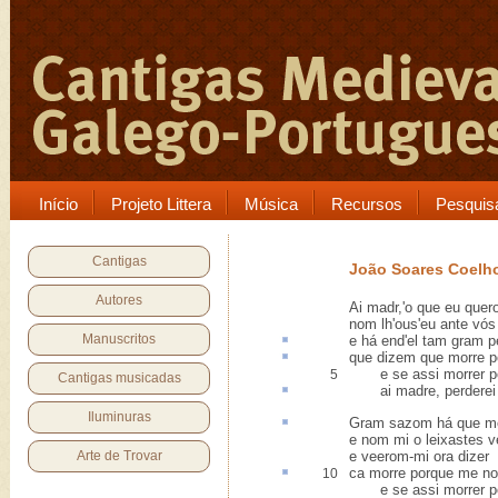
Início
Projeto Littera
Música
Recursos
Pesquis
Cantigas
João Soares Coelh
Autores
Ai madr,'o que eu que
nom lh'ous'eu ante vós 
Manuscritos
e há
end'
el tam gram p
que dizem que morre
p
e se assi morrer po
5
Cantigas musicadas
ai madre, perderei
Iluminuras
Gram sazom há
que me
e nom mi o leixastes v
Arte de Trovar
e veerom-mi ora dizer
ca
morre porque me no
10
e se assi morrer po