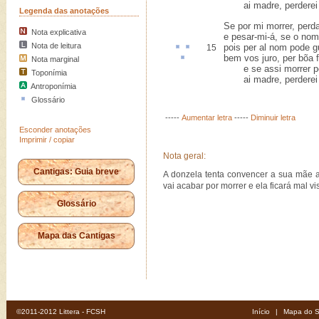
ai madre, perderei 
Legenda das anotações
Se por mi morrer, perd
Nota explicativa
e pesar-mi-á, se o nom 
Nota de leitura
pois per
al
nom pode
g
15
bem vos juro,
per bõa 
Nota marginal
e se assi morrer po
Toponímia
ai madre, perderei 
Antroponímia
Glossário
-----
Aumentar letra
-----
Diminuir letra
Esconder anotações
Imprimir / copiar
Nota geral:
Cantigas: Guia breve
A donzela tenta convencer a sua mãe a
vai acabar por morrer e ela ficará mal vis
Glossário
Mapa das Cantigas
©2011-2012 Littera - FCSH
Início
|
Mapa do S