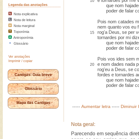
e tornardes por me v
10
Legenda das anotações
que nom hajades,
poder de falar co
Nota explicativa
Nota de leitura
Pois nom catades m
Nota marginal
nem quanto vos eu f
rog'a Deus, se per v
Toponímia
15
tornardes por mi diz
Antroponímia
que nom hajades,
Glossário
poder de falar co
Ver anotações
Pois vos ides sem 
Imprimir / copiar
e nom dades nada p
20
rog'eu a Deus, se co
fordes e tornardes a
Cantigas: Guia breve
que nom hajades,
poder de falar co
Glossário
Mapa das Cantigas
-----
Aumentar letra
-----
Diminuir 
Nota geral:
Parecendo em sequência dire