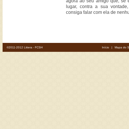
agora ao seu amigo que, se el
lugar, contra a sua vontade
consiga falar com ela de nen
©2011-2012 Littera - FCSH
Início
|
Mapa do S