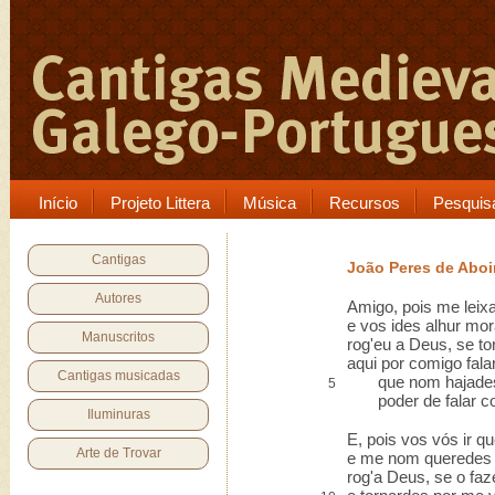
Início
Projeto Littera
Música
Recursos
Pesquis
Cantigas
João Peres de Abo
Autores
Amigo, pois me leix
e vos ides alhur mor
Manuscritos
rog'eu a Deus, se t
aqui por comigo falar
Cantigas musicadas
que nom hajades,
5
poder de falar co
Iluminuras
E, pois vos vós ir q
Arte de Trovar
e me nom queredes 
rog'a Deus, se o fa