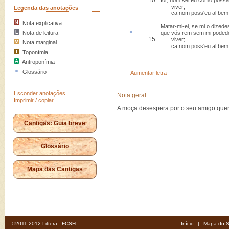
10
for, nom sei eu como possa
viver;
Legenda das anotações
ca nom poss'eu al bem 
Nota explicativa
Matar-mi-ei, se mi o dizede
Nota de leitura
que vós
rem
sem mi poded
15
viver;
Nota marginal
ca nom poss'eu al bem 
Toponímia
Antroponímia
Glossário
-----
Aumentar letra
Esconder anotações
Nota geral:
Imprimir / copiar
A moça desespera por o seu amigo querer
Cantigas: Guia breve
Glossário
Mapa das Cantigas
©2011-2012 Littera - FCSH
Início
|
Mapa do S