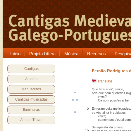
Início
Projeto Littera
Música
Recursos
Pesquis
Cantigas
Fernão Rodrigues d
Autores
Translate
Manuscritos
Que farei agor', amigo,
pois que nom queredes
mi
viver?
Cantigas musicadas
Ca
nom poss'eu
al
bem 
5
Em gram coita me leixades,
Iluminuras
se vós
alhur
ir cuidades
viver;
Arte de Trovar
ca nom poss'eu al bem 
Se aquesta ida vossa