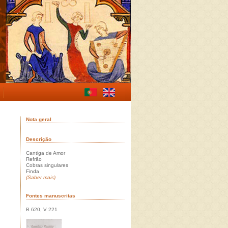
Nota geral
Descrição
Cantiga de Amor
Refrão
Cobras singulares
Finda
(Saber mais)
Fontes manuscritas
B 620, V 221