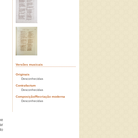
Versões musicais
Originais
Desconhecidas
Contrafactum
Desconhecidas
Composição/Recriação moderna
Desconhecidas
he
ar
do