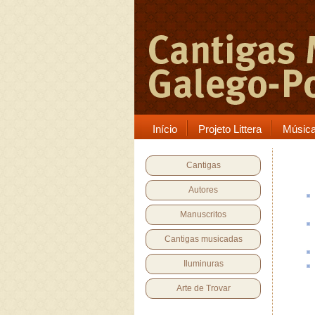
Início
Projeto Littera
Músic
Cantigas
Autores
Manuscritos
Cantigas musicadas
Iluminuras
Arte de Trovar