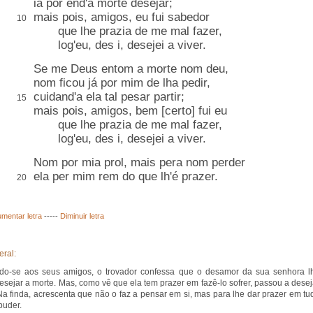
ia
por end
'a morte desejar;
mais pois, amigos, eu
fui sabedor
10
que lhe prazia de me mal fazer,
log'eu, des i, desejei a viver.
Se me Deus entom a morte nom deu,
nom ficou já por mim de lha pedir,
cuidand'a ela tal pesar partir;
15
mais pois, amigos, bem [certo] fui eu
que lhe prazia de me mal fazer,
log'eu, des i, desejei a viver.
Nom por mia prol, mais pera nom perder
ela per mim
rem
do que lh'é prazer.
20
mentar letra
-----
Diminuir letra
eral:
ndo-se aos seus amigos, o trovador confessa que o desamor da sua senhora l
desejar a morte. Mas, como vê que ela tem prazer em fazê-lo sofrer, passou a desej
 Na finda, acrescenta que não o faz a pensar em si, mas para lhe dar prazer em tu
puder.