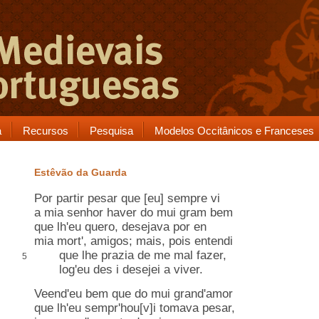
a
Recursos
Pesquisa
Modelos Occitânicos e Franceses
Estêvão da Guarda
Por
partir
pesar que [eu] sempre vi
a mia senhor haver do mui gram bem
que lh'eu quero, desejava
por en
mia mort', amigos; mais, pois entendi
que lhe
prazia
de me mal fazer,
5
log'eu
des i
desejei a viver.
Veend'eu bem que do mui grand'amor
que lh'eu sempr'hou[v]i tomava pesar,