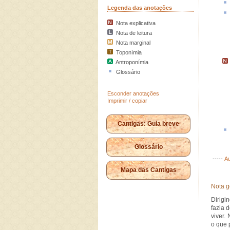
Legenda das anotações
Nota explicativa
Nota de leitura
Nota marginal
Toponímia
Antroponímia
Glossário
Esconder anotações
Imprimir / copiar
Cantigas: Guia breve
Glossário
-----
Au
Mapa das Cantigas
Nota g
Dirigi
fazia 
viver.
o que 