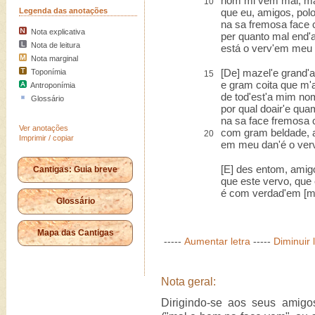
nom mi vem mal, ma
10
Legenda das anotações
que eu, amigos, pol
na sa fremosa face 
Nota explicativa
per quanto mal end'
Nota de leitura
está o verv'em meu 
Nota marginal
[De] mazel'e grand'a
Toponímia
15
e gram coita que m'
Antroponímia
de tod'est'a mim no
Glossário
por qual doair'e qu
na sa face fremosa 
Ver anotações
com gram beldade, a
20
Imprimir / copiar
em meu dan'é o verv
[E] des entom, amig
Cantigas: Guia breve
que este vervo, que
é com verdad'em [m
Glossário
Mapa das Cantigas
-----
Aumentar letra
-----
Diminuir 
Nota geral:
Dirigindo-se aos seus amigo