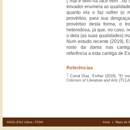
("mal e bem na face vem", ou s
trovador enumera as qualidade
quanto ela o faz sofrer (o m
provérbio, para sua desgraç
provérbio desta forma, o tr
heterodoxa, já que, no caso, n
o dela (as suas qualidades) ma
Num estudo recente (2019), Es
rosto da dama nas cantiga
referência a esta cantiga de E
Referências
1
Corral Díaz, Esther (2019), "El ro
Criticism of Literature and Arts (TCLA
©2011-2012 Littera - FCSH
Início
|
Mapa do S