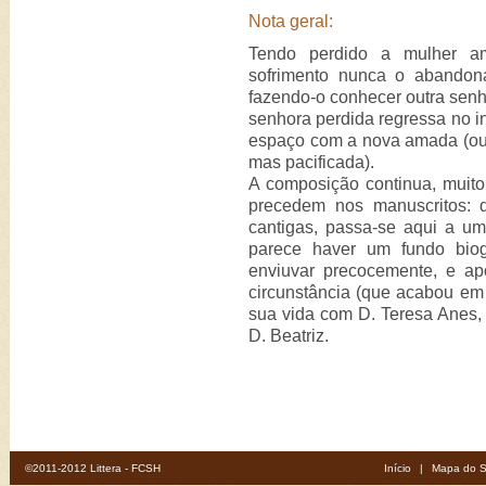
Nota geral:
Tendo perdido a mulher am
sofrimento nunca o abandon
fazendo-o conhecer outra sen
senhora perdida regressa no in
espaço com a nova amada (ou
mas pacificada).
A composição continua, muito
precedem nos manuscritos: 
cantigas, passa-se aqui a u
parece haver um fundo biog
enviuvar precocemente, e a
circunstância (que acabou em 
sua vida com D. Teresa Anes, 
D. Beatriz.
©2011-2012 Littera - FCSH
Início
|
Mapa do S