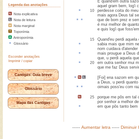
E quand'em outra sazo
Legenda das anotações
aquel gram bem, log'i 
perdesse
coita
do meu 
10
Nota explicativa
mais agora Deus tal s
que de bom
prez
e
se
Nota de leitura
é mui melhor de quanta
Nota marginal
e quis log'i que foss'e
Toponímia
Antroponímia
Quand'eu perdi aquela
15
Glossário
sabia
mais que mim ne
nom cuidava d'atender
mais
prougue
a Deus de
Esconder anotações
que, u perdi aquela qu
Imprimir / copiar
em outra senhor mui 
20
que me faz Deus servir
Cantigas: Guia breve
[Foi] ena
sazom
em qu
a Deus
, u perdi quanto
oimais
poss'eu com r
Glossário
porque me pôs em tal 
25
por senhor a melhor de
Mapa das Cantigas
em que pôs tanto bem
-----
Aumentar letra
-----
Diminuir 