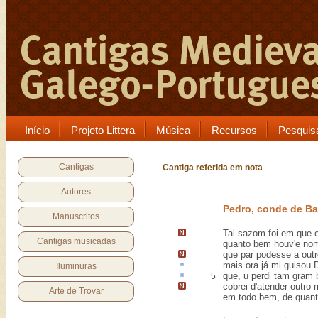
Início
Projeto Littera
Música
Recursos
Pesquis
Cantigas
Cantiga referida em nota
Autores
Pedro, conde de Ba
Manuscritos
Tal sazom foi
em que e
Cantigas musicadas
quanto bem houv'e nom
que par podesse a out
mais ora já mi
guisou
D
Iluminuras
que,
u
perdi tam gram 
5
cobrei d'atender
outro 
Arte de Trovar
em todo bem, de quanto