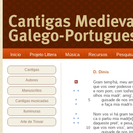
Início
Projeto Littera
Música
Recursos
Pesquis
Cantigas
D. Dinis
Autores
Gram temp'há
, meu am
que vos veer podesse 
Manuscritos
e nom
pom
,
com tod'e
olhos mia madr', amig',
guisade
de nos irm
5
Cantigas musicadas
e faça mia madr'o 
Iluminuras
Nom vos vi há gram t
ca
o
partiu
mia madr[e]
Arte de Trovar
daqueste
preit'
, e pesa
que vos nom viss', amig
10
guisade de nos irmo