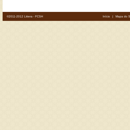
©2011-2012 Littera - FCSH
Início
|
Mapa do S