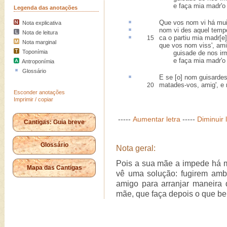
e faça mia madr'o q
Legenda das anotações
Que vos nom vi há mui
Nota explicativa
nom vi
des
aquel temp
Nota de leitura
ca o partiu mia madr[e
15
Nota marginal
que vos nom viss', amig
Toponímia
guisade de nos irmo
e faça mia madr'o q
Antroponímia
Glossário
E se [o] nom guisarde
matades-vos, amig', e
20
Esconder anotações
Imprimir / copiar
-----
Aumentar letra
-----
Diminuir 
Cantigas: Guia breve
Glossário
Nota geral:
Pois a sua mãe a impede há m
Mapa das Cantigas
vê uma solução: fugirem amb
amigo para arranjar maneira
mãe, que faça depois o que be