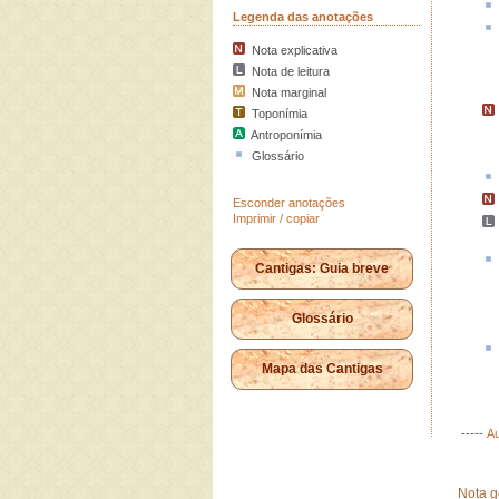
Legenda das anotações
Nota explicativa
Nota de leitura
Nota marginal
Toponímia
Antroponímia
Glossário
Esconder anotações
Imprimir / copiar
Cantigas: Guia breve
Glossário
Mapa das Cantigas
-----
Au
Nota g