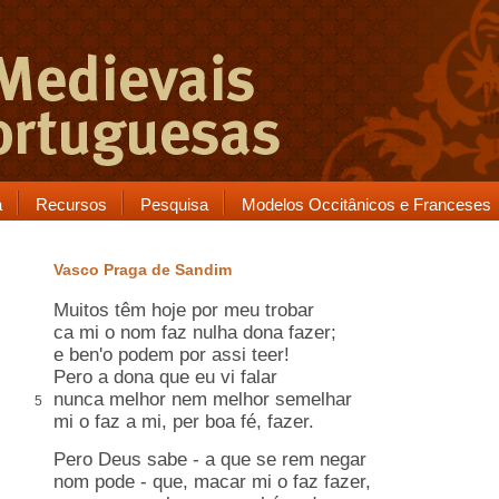
a
Recursos
Pesquisa
Modelos Occitânicos e Franceses
Vasco Praga de Sandim
Muitos têm hoje
por meu trobar
ca
mi o nom faz
nulha
dona fazer;
e ben'o podem por assi teer!
Pero a dona que eu vi falar
nunca melhor nem melhor
semelhar
5
mi o faz a mi,
per boa fé
, fazer.
Pero Deus sabe - a que se
rem
negar
nom pode - que,
macar
mi o faz fazer,