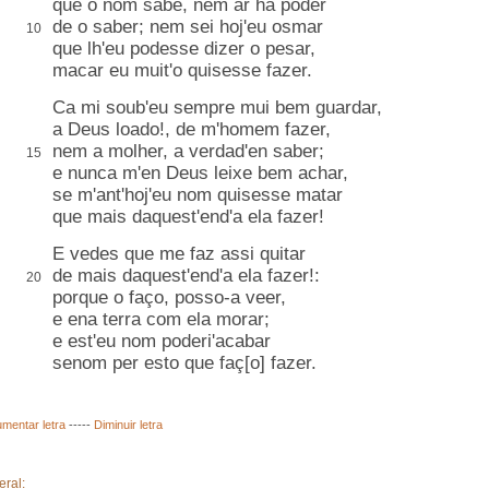
que o nom sabe, nem
ar
há poder
de o saber; nem sei hoj'eu
osmar
10
que lh'eu podesse dizer o pesar,
macar eu muit'o quisesse fazer.
Ca mi soub'eu sempre mui bem guardar
,
a Deus loado!, de m'homem fazer,
nem a molher, a verdad'en saber
;
15
e nunca m'
en
Deus leixe bem achar,
se m'ant'hoj'eu nom quisesse matar
que mais
daquest'end'a ela fazer
!
E vedes que me faz assi
quitar
de mais daquest'end'a ela fazer!:
20
porque o faço, posso-a veer,
e ena terra com ela morar;
e est'eu nom poderi'
acabar
senom per esto que faç[o] fazer.
mentar letra
-----
Diminuir letra
eral: