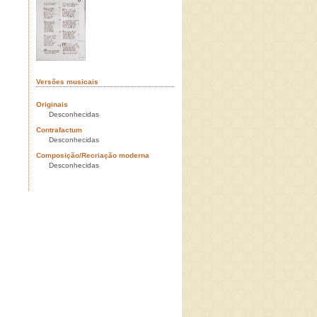
Versões musicais
Originais
Desconhecidas
Contrafactum
Desconhecidas
Composição/Recriação moderna
Desconhecidas