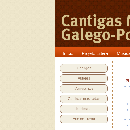
Início
Projeto Littera
Músic
Cantigas
Autores
Manuscritos
Cantigas musicadas
Iluminuras
Arte de Trovar