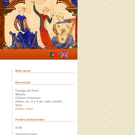
Nota geral
Descrição
Cantiga de Amor
Mestria
Cobras uníssonas
Dobre: (vv. 2 e 6 de cada estrofe)
fazer
(Saber mais)
Fontes manuscritas
B 88