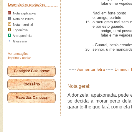
falar e me vejades
Legenda das anotações
Naci em forte ponto
Nota explicativa
e, amigo, partide
Nota de leitura
o meu gram mal sem c
15
Nota marginal
e por esto guaride,
Toponímia
amigo, u mi possa
falar e me vejades
Antroponímia
Glossário
- Guarrei, ben'o creade
senhor, u me mandard
20
Ver anotações
Imprimir / copiar
-----
Aumentar letra
-----
Diminuir 
Cantigas: Guia breve
Glossário
Nota geral:
A donzela, apaixonada, pede 
Mapa das Cantigas
se decida a morar perto dela
garante-lhe que fará como ela 