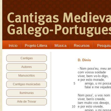
Início
Projeto Littera
Música
Recursos
Pesquis
Cantigas
D. Dinis
Autores
- Nom poss'eu, meu am
com vossa soidade
Manuscritos
viver, bem vo-lo digo,
e por esto morade,
amigo, u mi possa
5
Cantigas musicadas
falar e me vejades
Iluminuras
Nom poss', u vos nom 
viver, ben'o creede,
Arte de Trovar
tam muito vos desejo,
e por esto vivede,
10
amigo, u mi possa