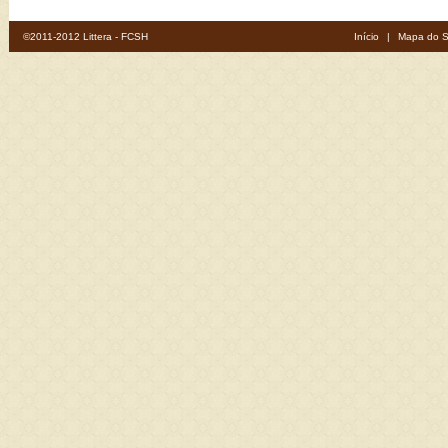
©2011-2012 Littera - FCSH
Início
|
Mapa do S