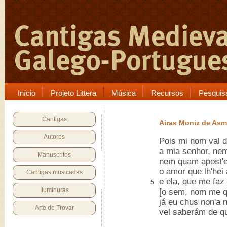
Início
Projeto Littera
Música
Recursos
Pesquis
Cantigas
Airas Moniz de As
Autores
Pois mi nom val d
a mia senhor, nem
Manuscritos
nem quam apost'e
o amor que lh'hei 
Cantigas musicadas
e ela, que me faz
5
Iluminuras
[o sem, nom me qu
já eu chus non'a n
Arte de Trovar
vel saberám de qu