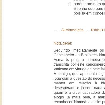
porque me nom qu
30
E tenho que bem 
pois la em concel
-----
Aumentar letra
-----
Diminuir 
Nota geral:
Seguindo imediatamente o
Cancioneiro da Biblioteca Nac
Asma é, pois, a primeira c
transcrita por este cancionei
Vaticana em virtude de nele falt
A cantiga, que apresenta alg
joga com a questão do necess
manter em relação à ide
desesperado e já sem nada a 
quem é a cruel causadora d
elogio (a mais bela, a mai
reconhecer. Nomeá-la assim pu