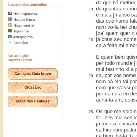
da que há melhor
Legenda das anotações
de quantas no mu
10
Nota explicativa
e mais [manso sab
Nota de leitura
das que home fala
Nota marginal
nom vo-la hei chu
Toponímia
[ca] quem quer x'
Antroponímia
já chus seu nome 
15
Glossário
ca a feito mi a no
Ver anotações
E quem bem quise
Imprimir / copiar
per todo mund'e [i
mui festinho xi a 
Cantigas: Guia breve
ca, por vos home
20
nom há ela tal pa
com que s'assi p
Glossário
per como a eu des
achá-la-am, cousa
Mapa das Cantigas
Os que me soíam 
25
foi-lhes mia senho
já mi ora leixarám
ca lhis nom podia 
ca bem lhe-la fiz